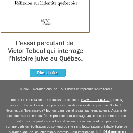
© 2026 Tolerance.ca
Inc. Tous droits de reproduction réservés.
®
www.tolerance.ca
Toutes les informations reproduites sur le site de
(articles,
images, photos, logos) sont protégées par des droits de propriété intellectuelle
détenus par Tolerance.ca
Inc. ou, dans certains cas, par leurs auteurs. Aucune de
®
ces informations ne peut être reproduite pour un usage autre que personnel. Toute
modification, reproduction à large diffusion, traduction, vente, exploitation
commerciale ou réutilisation du contenu du site sans l'autorisation préalable écrite de
info@tolerance.ca
Tolerance.ca
Inc. est strictement interdite. Pour information :
®