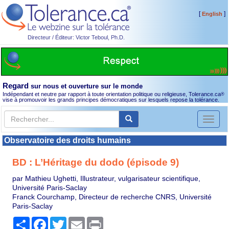
[
]
English
Directeur / Éditeur: Victor Teboul, Ph.D.
Regard
sur nous et ouverture sur le monde
Indépendant et neutre par rapport à toute orientation politique ou religieuse, Tolerance.ca
®
vise à promouvoir les grands principes démocratiques sur lesquels repose la tolérance.
Toggl
naviga
Observatoire des droits humains
BD : L’Héritage du dodo (épisode 9)
par Mathieu Ughetti, Illustrateur, vulgarisateur scientifique,
Université Paris-Saclay
Franck Courchamp, Directeur de recherche CNRS, Université
Paris-Saclay
Partager
Facebook
Twitter
Email
Print