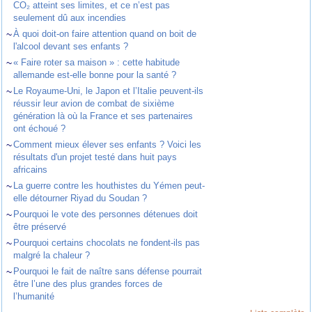
CO₂ atteint ses limites, et ce n’est pas
seulement dû aux incendies
~
À quoi doit-on faire attention quand on boit de
l'alcool devant ses enfants ?
~
« Faire roter sa maison » : cette habitude
allemande est-elle bonne pour la santé ?
~
Le Royaume-Uni, le Japon et l’Italie peuvent-ils
réussir leur avion de combat de sixième
génération là où la France et ses partenaires
ont échoué ?
~
Comment mieux élever ses enfants ? Voici les
résultats d'un projet testé dans huit pays
africains
~
La guerre contre les houthistes du Yémen peut-
elle détourner Riyad du Soudan ?
~
Pourquoi le vote des personnes détenues doit
être préservé
~
Pourquoi certains chocolats ne fondent-ils pas
malgré la chaleur ?
~
Pourquoi le fait de naître sans défense pourrait
être l’une des plus grandes forces de
l’humanité