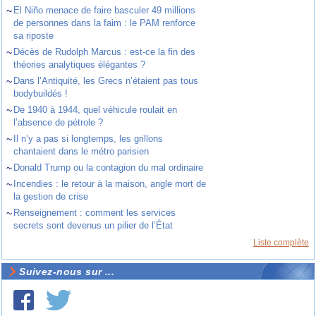
~
El Niño menace de faire basculer 49 millions
de personnes dans la faim : le PAM renforce
sa riposte
~
Décès de Rudolph Marcus : est-ce la fin des
théories analytiques élégantes ?
~
Dans l’Antiquité, les Grecs n’étaient pas tous
bodybuildés !
~
De 1940 à 1944, quel véhicule roulait en
l’absence de pétrole ?
~
Il n’y a pas si longtemps, les grillons
chantaient dans le métro parisien
~
Donald Trump ou la contagion du mal ordinaire
~
Incendies : le retour à la maison, angle mort de
la gestion de crise
~
Renseignement : comment les services
secrets sont devenus un pilier de l’État
Liste complète
Suivez-nous sur ...