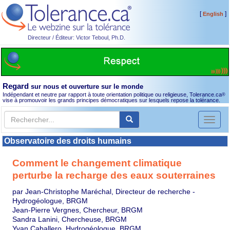
[
]
English
Directeur / Éditeur: Victor Teboul, Ph.D.
Regard
sur nous et ouverture sur le monde
Indépendant et neutre par rapport à toute orientation politique ou religieuse, Tolerance.ca
®
vise à promouvoir les grands principes démocratiques sur lesquels repose la tolérance.
Toggl
naviga
Observatoire des droits humains
Comment le changement climatique
perturbe la recharge des eaux souterraines
par Jean-Christophe Maréchal, Directeur de recherche -
Hydrogéologue, BRGM
Jean-Pierre Vergnes, Chercheur, BRGM
Sandra Lanini, Chercheuse, BRGM
Yvan Caballero, Hydrogéologue, BRGM