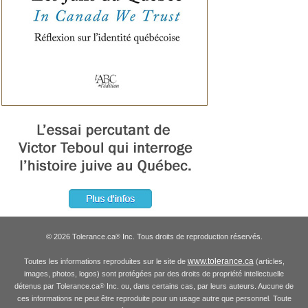
© 2026 Tolerance.ca
Inc. Tous droits de reproduction réservés.
®
www.tolerance.ca
Toutes les informations reproduites sur le site de
(articles,
images, photos, logos) sont protégées par des droits de propriété intellectuelle
détenus par Tolerance.ca
Inc. ou, dans certains cas, par leurs auteurs. Aucune de
®
ces informations ne peut être reproduite pour un usage autre que personnel. Toute