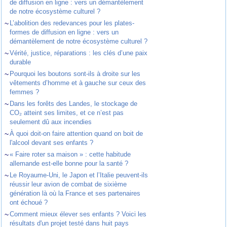
de diffusion en ligne : vers un démantèlement
de notre écosystème culturel ?
~
L’abolition des redevances pour les plates-
formes de diffusion en ligne : vers un
démantèlement de notre écosystème culturel ?
~
Vérité, justice, réparations : les clés d’une paix
durable
~
Pourquoi les boutons sont-ils à droite sur les
vêtements d’homme et à gauche sur ceux des
femmes ?
~
Dans les forêts des Landes, le stockage de
CO₂ atteint ses limites, et ce n’est pas
seulement dû aux incendies
~
À quoi doit-on faire attention quand on boit de
l'alcool devant ses enfants ?
~
« Faire roter sa maison » : cette habitude
allemande est-elle bonne pour la santé ?
~
Le Royaume-Uni, le Japon et l’Italie peuvent-ils
réussir leur avion de combat de sixième
génération là où la France et ses partenaires
ont échoué ?
~
Comment mieux élever ses enfants ? Voici les
résultats d'un projet testé dans huit pays