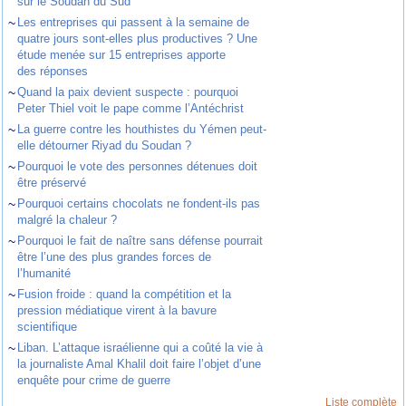
sur le Soudan du Sud
~
Les entreprises qui passent à la semaine de
quatre jours sont-elles plus productives ? Une
étude menée sur 15 entreprises apporte
des réponses
~
Quand la paix devient suspecte : pourquoi
Peter Thiel voit le pape comme l’Antéchrist
~
La guerre contre les houthistes du Yémen peut-
elle détourner Riyad du Soudan ?
~
Pourquoi le vote des personnes détenues doit
être préservé
~
Pourquoi certains chocolats ne fondent-ils pas
malgré la chaleur ?
~
Pourquoi le fait de naître sans défense pourrait
être l’une des plus grandes forces de
l’humanité
~
Fusion froide : quand la compétition et la
pression médiatique virent à la bavure
scientifique
~
Liban. L’attaque israélienne qui a coûté la vie à
la journaliste Amal Khalil doit faire l’objet d’une
enquête pour crime de guerre
Liste complète