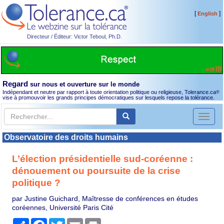
[
]
English
Directeur / Éditeur: Victor Teboul, Ph.D.
Regard
sur nous et ouverture sur le monde
Indépendant et neutre par rapport à toute orientation politique ou religieuse, Tolerance.ca
®
vise à promouvoir les grands principes démocratiques sur lesquels repose la tolérance.
Toggl
naviga
Observatoire des droits humains
L’élection présidentielle sud-coréenne :
dénouement ou poursuite de la crise
politique ?
par Justine Guichard, Maîtresse de conférences en études
coréennes, Université Paris Cité
Partager
Facebook
Twitter
Email
Print