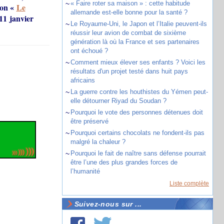
~
« Faire roter sa maison » : cette habitude
ion «
Le
allemande est-elle bonne pour la santé ?
11 janvier
~
Le Royaume-Uni, le Japon et l’Italie peuvent-ils
réussir leur avion de combat de sixième
génération là où la France et ses partenaires
ont échoué ?
~
Comment mieux élever ses enfants ? Voici les
résultats d'un projet testé dans huit pays
africains
~
La guerre contre les houthistes du Yémen peut-
elle détourner Riyad du Soudan ?
~
Pourquoi le vote des personnes détenues doit
être préservé
~
Pourquoi certains chocolats ne fondent-ils pas
malgré la chaleur ?
~
Pourquoi le fait de naître sans défense pourrait
être l’une des plus grandes forces de
l’humanité
Liste complète
Suivez-nous sur ...