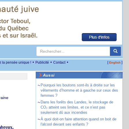
•
•
•
z la pensée unique !
Publicité
Contact
[
]
English
Aussi
~
Pourquoi les boutons sont-ils à droite sur les
vêtements d’homme et à gauche sur ceux des
femmes ?
raine
~
Dans les forêts des Landes, le stockage de
CO₂ atteint ses limites, et ce n’est pas
seulement dû aux incendies
~
À quoi doit-on faire attention quand on boit de
l'alcool devant ses enfants ?
mbreux,