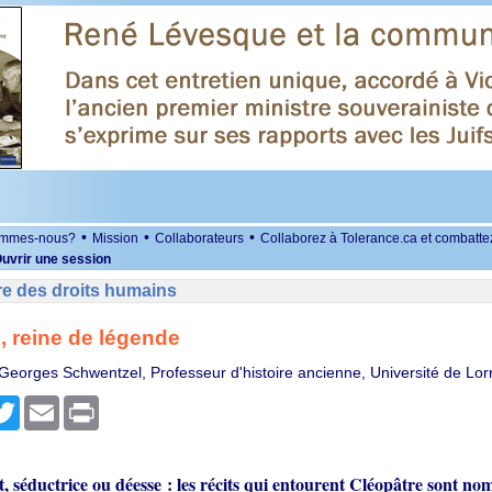
•
•
•
ommes-nous?
Mission
Collaborateurs
Collaborez à Tolerance.ca et combatte
uvrir une session
re des droits humains
, reine de légende
-Georges Schwentzel, Professeur d'histoire ancienne, Université de Lor
r
cebook
Twitter
Email
Print
, séductrice ou déesse : les récits qui entourent Cléopâtre sont no