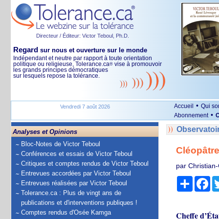
Directeur / Éditeur: Victor Teboul, Ph.D.
Regard
sur nous et ouverture sur le monde
Indépendant et neutre par rapport à toute orientation
politique ou religieuse, Tolerance.ca
vise à promouvoir
®
les grands principes démocratiques
sur lesquels repose la tolérance.
•
Accueil
Qui s
Vendredi 7 août 2026
•
Abonnement
O
Observatoi
Analyses et Opinions
Bloc-Notes de Victor Teboul
Cléopâtre
Conférences et essais de Victor Teboul
Critiques et comptes rendus de Victor Teboul
par Christian
Entrevues accordées par Victor Teboul
Partage
Fa
Entrevues réalisées par Victor Teboul
Tolerance.ca : Plus de vingt ans de
publications et d'interventions publiques !
Comptes rendus d'Osée Kamga
Cheffe d’État