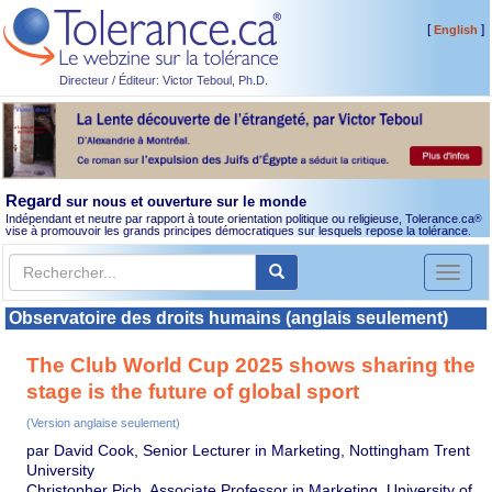
[
]
English
Directeur / Éditeur: Victor Teboul, Ph.D.
Regard
sur nous et ouverture sur le monde
Indépendant et neutre par rapport à toute orientation politique ou religieuse, Tolerance.ca
®
vise à promouvoir les grands principes démocratiques sur lesquels repose la tolérance.
Toggl
naviga
Observatoire des droits humains (anglais seulement)
The Club World Cup 2025 shows sharing the
stage is the future of global sport
(Version anglaise seulement)
par David Cook, Senior Lecturer in Marketing, Nottingham Trent
University
Christopher Pich, Associate Professor in Marketing, University of