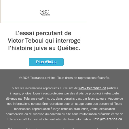
© 2026 Tolerance.ca
Inc. Tous droits de reproduction réservés.
®
www.tolerance.ca
Toutes les informations reproduites sur le site de
(articles,
images, photos, logos) sont protégées par des droits de propriété intellectuelle
détenus par Tolerance.ca
Inc. ou, dans certains cas, par leurs auteurs. Aucune de
®
ces informations ne peut être reproduite pour un usage autre que personnel. Toute
modification, reproduction à large diffusion, traduction, vente, exploitation
commerciale ou réutilisation du contenu du site sans l'autorisation préalable écrite de
info@tolerance.ca
Tolerance.ca
Inc. est strictement interdite. Pour information :
®