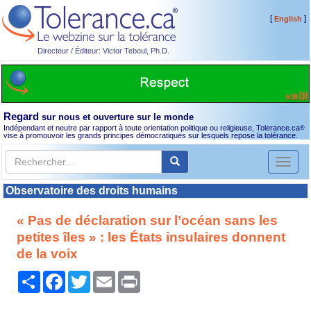
[
]
English
Directeur / Éditeur: Victor Teboul, Ph.D.
Regard
sur nous et ouverture sur le monde
Indépendant et neutre par rapport à toute orientation politique ou religieuse, Tolerance.ca
®
vise à promouvoir les grands principes démocratiques sur lesquels repose la tolérance.
Toggl
naviga
Observatoire des droits humains
« Pas de déclaration sur l’océan sans les
petites îles » : les États insulaires donnent
de la voix
Partager
Facebook
Twitter
Email
Print