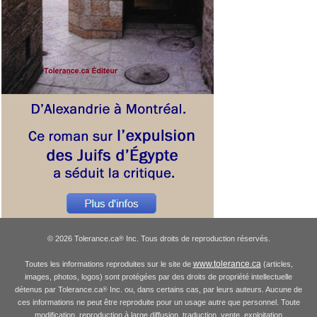
© 2026 Tolerance.ca
Inc. Tous droits de reproduction réservés.
®
www.tolerance.ca
Toutes les informations reproduites sur le site de
(articles,
images, photos, logos) sont protégées par des droits de propriété intellectuelle
détenus par Tolerance.ca
Inc. ou, dans certains cas, par leurs auteurs. Aucune de
®
ces informations ne peut être reproduite pour un usage autre que personnel. Toute
modification, reproduction à large diffusion, traduction, vente, exploitation