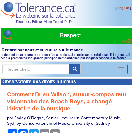
[
]
English
Directeur / Éditeur: Victor Teboul, Ph.D.
Regard
sur nous et ouverture sur le monde
Indépendant et neutre par rapport à toute orientation politique ou religieuse, Tolerance.ca
®
vise à promouvoir les grands principes démocratiques sur lesquels repose la tolérance.
Toggl
naviga
Observatoire des droits humains
Comment Brian Wilson, auteur-compositeur
visionnaire des Beach Boys, a changé
l’histoire de la musique
par Jadey O'Regan, Senior Lecturer in Contemporary Music,
Sydney Conservatorium of Music, University of Sydney
Partager
Facebook
Twitter
Email
Print