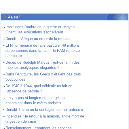
Aussi
~
Iran : dans l'ombre de la guerre au Moyen-
Orient, les exécutions s'accélèrent
~
Daech : l'Afrique au cœur de la menace
~
El Niño menace de faire basculer 49 millions
de personnes dans la faim : le PAM renforce
sa riposte
~
Décès de Rudolph Marcus : est-ce la fin des
théories analytiques élégantes ?
~
Dans l’Antiquité, les Grecs n’étaient pas tous
bodybuildés !
~
De 1940 à 1944, quel véhicule roulait en
l’absence de pétrole ?
~
Il n’y a pas si longtemps, les grillons
chantaient dans le métro parisien
~
Donald Trump ou la contagion du mal ordinaire
~
Incendies : le retour à la maison, angle mort de
la gestion de crise
~
Renseignement : comment les services