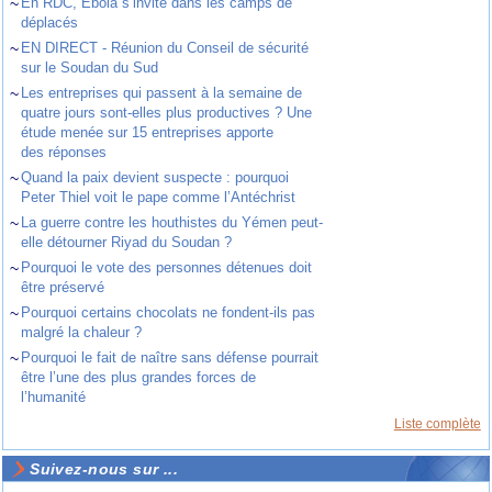
~
En RDC, Ebola s’invite dans les camps de
déplacés
~
EN DIRECT - Réunion du Conseil de sécurité
sur le Soudan du Sud
~
Les entreprises qui passent à la semaine de
quatre jours sont-elles plus productives ? Une
étude menée sur 15 entreprises apporte
des réponses
~
Quand la paix devient suspecte : pourquoi
Peter Thiel voit le pape comme l’Antéchrist
~
La guerre contre les houthistes du Yémen peut-
elle détourner Riyad du Soudan ?
~
Pourquoi le vote des personnes détenues doit
être préservé
~
Pourquoi certains chocolats ne fondent-ils pas
malgré la chaleur ?
~
Pourquoi le fait de naître sans défense pourrait
être l’une des plus grandes forces de
l’humanité
Liste complète
Suivez-nous sur ...