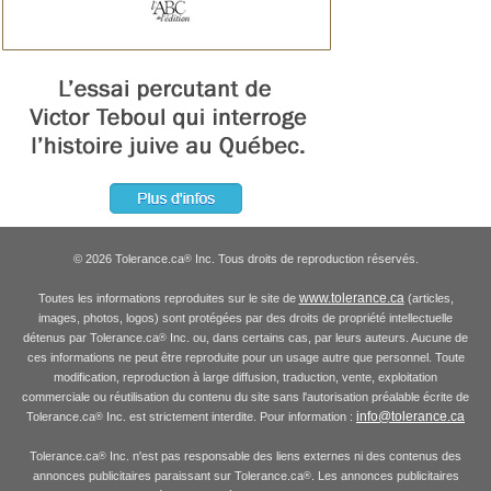
© 2026 Tolerance.ca
Inc. Tous droits de reproduction réservés.
®
www.tolerance.ca
Toutes les informations reproduites sur le site de
(articles,
images, photos, logos) sont protégées par des droits de propriété intellectuelle
détenus par Tolerance.ca
Inc. ou, dans certains cas, par leurs auteurs. Aucune de
®
ces informations ne peut être reproduite pour un usage autre que personnel. Toute
modification, reproduction à large diffusion, traduction, vente, exploitation
commerciale ou réutilisation du contenu du site sans l'autorisation préalable écrite de
info@tolerance.ca
Tolerance.ca
Inc. est strictement interdite. Pour information :
®
Tolerance.ca
Inc. n'est pas responsable des liens externes ni des contenus des
®
annonces publicitaires paraissant sur Tolerance.ca
. Les annonces publicitaires
®