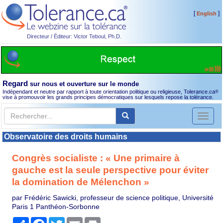
[
]
English
Directeur / Éditeur: Victor Teboul, Ph.D.
Regard
sur nous et ouverture sur le monde
Indépendant et neutre par rapport à toute orientation politique ou religieuse, Tolerance.ca
®
vise à promouvoir les grands principes démocratiques sur lesquels repose la tolérance.
Toggl
naviga
Observatoire des droits humains
Congrès socialiste : « Une primaire à
gauche est la seule perspective pour éviter
la domination de Mélenchon »
par Frédéric Sawicki, professeur de science politique, Université
Paris 1 Panthéon-Sorbonne
Partager
Facebook
Twitter
Email
Print