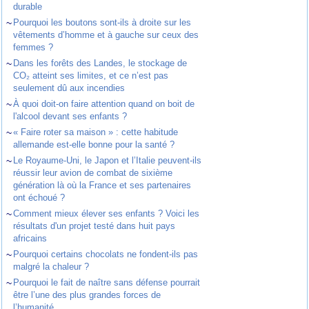
durable
~
Pourquoi les boutons sont-ils à droite sur les
vêtements d’homme et à gauche sur ceux des
femmes ?
~
Dans les forêts des Landes, le stockage de
CO₂ atteint ses limites, et ce n’est pas
seulement dû aux incendies
~
À quoi doit-on faire attention quand on boit de
l'alcool devant ses enfants ?
~
« Faire roter sa maison » : cette habitude
allemande est-elle bonne pour la santé ?
~
Le Royaume-Uni, le Japon et l’Italie peuvent-ils
réussir leur avion de combat de sixième
génération là où la France et ses partenaires
ont échoué ?
~
Comment mieux élever ses enfants ? Voici les
résultats d'un projet testé dans huit pays
africains
~
Pourquoi certains chocolats ne fondent-ils pas
malgré la chaleur ?
~
Pourquoi le fait de naître sans défense pourrait
être l’une des plus grandes forces de
l’humanité