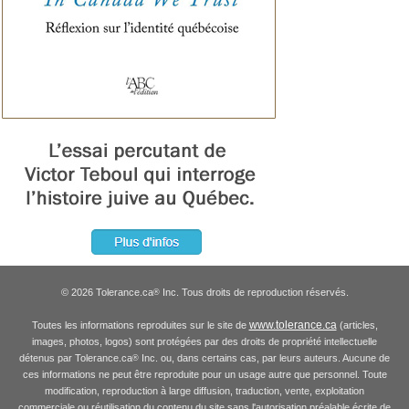
© 2026 Tolerance.ca
Inc. Tous droits de reproduction réservés.
®
www.tolerance.ca
Toutes les informations reproduites sur le site de
(articles,
images, photos, logos) sont protégées par des droits de propriété intellectuelle
détenus par Tolerance.ca
Inc. ou, dans certains cas, par leurs auteurs. Aucune de
®
ces informations ne peut être reproduite pour un usage autre que personnel. Toute
modification, reproduction à large diffusion, traduction, vente, exploitation
commerciale ou réutilisation du contenu du site sans l'autorisation préalable écrite de