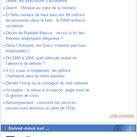
Orient, les exécutions s'accélèrent
~
Daech : l'Afrique au cœur de la menace
~
El Niño menace de faire basculer 49 millions
de personnes dans la faim : le PAM renforce
sa riposte
~
Décès de Rudolph Marcus : est-ce la fin des
théories analytiques élégantes ?
~
Dans l’Antiquité, les Grecs n’étaient pas tous
bodybuildés !
~
De 1940 à 1944, quel véhicule roulait en
l’absence de pétrole ?
~
Il n’y a pas si longtemps, les grillons
chantaient dans le métro parisien
~
Donald Trump ou la contagion du mal ordinaire
~
Incendies : le retour à la maison, angle mort de
la gestion de crise
~
Renseignement : comment les services
secrets sont devenus un pilier de l’État
Liste complète
Suivez-nous sur ...