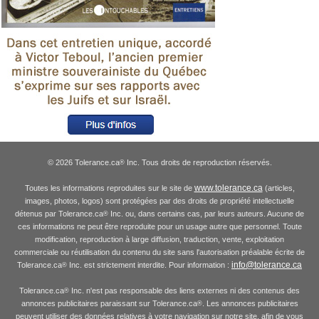
© 2026 Tolerance.ca
Inc. Tous droits de reproduction réservés.
®
www.tolerance.ca
Toutes les informations reproduites sur le site de
(articles,
images, photos, logos) sont protégées par des droits de propriété intellectuelle
détenus par Tolerance.ca
Inc. ou, dans certains cas, par leurs auteurs. Aucune de
®
ces informations ne peut être reproduite pour un usage autre que personnel. Toute
modification, reproduction à large diffusion, traduction, vente, exploitation
commerciale ou réutilisation du contenu du site sans l'autorisation préalable écrite de
info@tolerance.ca
Tolerance.ca
Inc. est strictement interdite. Pour information :
®
Tolerance.ca
Inc. n'est pas responsable des liens externes ni des contenus des
®
annonces publicitaires paraissant sur Tolerance.ca
. Les annonces publicitaires
®
peuvent utiliser des données relatives à votre navigation sur notre site, afin de vous