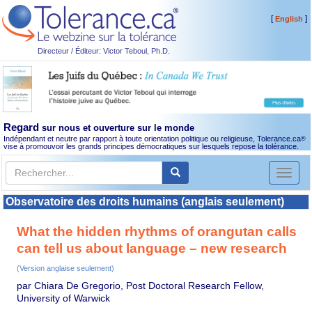
[
]
English
Directeur / Éditeur: Victor Teboul, Ph.D.
Regard
sur nous et ouverture sur le monde
Indépendant et neutre par rapport à toute orientation politique ou religieuse, Tolerance.ca
®
vise à promouvoir les grands principes démocratiques sur lesquels repose la tolérance.
Toggl
naviga
Observatoire des droits humains (anglais seulement)
What the hidden rhythms of orangutan calls
can tell us about language – new research
(Version anglaise seulement)
par Chiara De Gregorio, Post Doctoral Research Fellow,
University of Warwick