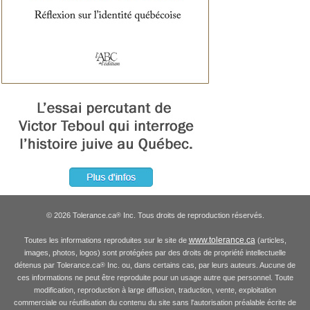
© 2026 Tolerance.ca
Inc. Tous droits de reproduction réservés.
®
www.tolerance.ca
Toutes les informations reproduites sur le site de
(articles,
images, photos, logos) sont protégées par des droits de propriété intellectuelle
détenus par Tolerance.ca
Inc. ou, dans certains cas, par leurs auteurs. Aucune de
®
ces informations ne peut être reproduite pour un usage autre que personnel. Toute
modification, reproduction à large diffusion, traduction, vente, exploitation
commerciale ou réutilisation du contenu du site sans l'autorisation préalable écrite de