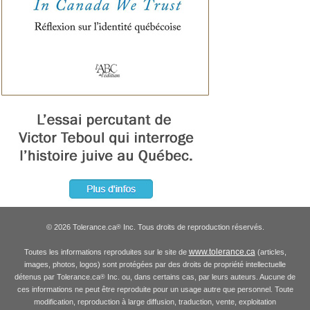
© 2026 Tolerance.ca
Inc. Tous droits de reproduction réservés.
®
www.tolerance.ca
Toutes les informations reproduites sur le site de
(articles,
images, photos, logos) sont protégées par des droits de propriété intellectuelle
détenus par Tolerance.ca
Inc. ou, dans certains cas, par leurs auteurs. Aucune de
®
ces informations ne peut être reproduite pour un usage autre que personnel. Toute
modification, reproduction à large diffusion, traduction, vente, exploitation