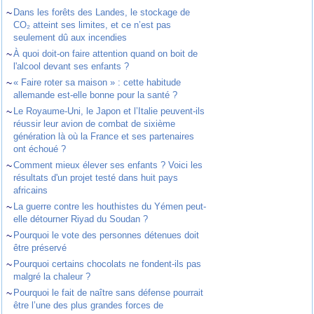
~
Dans les forêts des Landes, le stockage de
CO₂ atteint ses limites, et ce n’est pas
seulement dû aux incendies
~
À quoi doit-on faire attention quand on boit de
l'alcool devant ses enfants ?
~
« Faire roter sa maison » : cette habitude
allemande est-elle bonne pour la santé ?
~
Le Royaume-Uni, le Japon et l’Italie peuvent-ils
réussir leur avion de combat de sixième
génération là où la France et ses partenaires
ont échoué ?
~
Comment mieux élever ses enfants ? Voici les
résultats d'un projet testé dans huit pays
africains
~
La guerre contre les houthistes du Yémen peut-
elle détourner Riyad du Soudan ?
~
Pourquoi le vote des personnes détenues doit
être préservé
~
Pourquoi certains chocolats ne fondent-ils pas
malgré la chaleur ?
~
Pourquoi le fait de naître sans défense pourrait
être l’une des plus grandes forces de