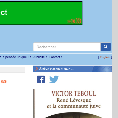
•
•
•
z la pensée unique !
Publicité
Contact
[
]
English
Suivez-nous sur ...
 as