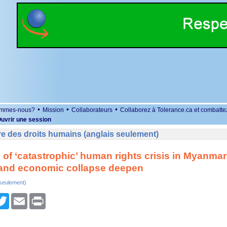
•
•
•
ommes-nous?
Mission
Collaborateurs
Collaborez à Tolerance.ca et combatte
uvrir une session
e des droits humains (anglais seulement)
of ‘catastrophic’ human rights crisis in Myanmar
 and economic collapse deepen
 seulement)
r
cebook
Twitter
Email
Print