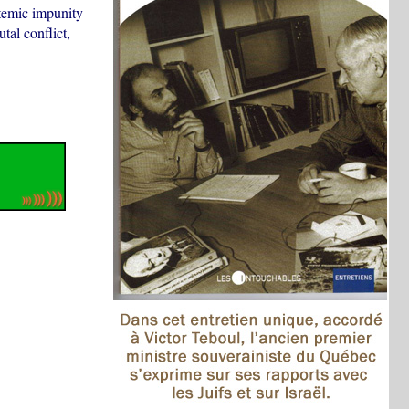
stemic impunity
tal conflict,