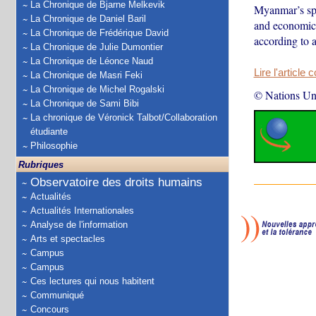
La Chronique de Bjarne Melkevik
Myanmar’s spir
La Chronique de Daniel Baril
and economic c
La Chronique de Frédérique David
according to 
La Chronique de Julie Dumontier
La Chronique de Léonce Naud
Lire l'article 
La Chronique de Masri Feki
La Chronique de Michel Rogalski
© Nations Un
La Chronique de Sami Bibi
La chronique de Véronick Talbot/Collaboration
étudiante
Philosophie
Rubriques
Observatoire des droits humains
Actualités
Actualités Internationales
Analyse de l'information
Arts et spectacles
Campus
Campus
Ces lectures qui nous habitent
Communiqué
Concours