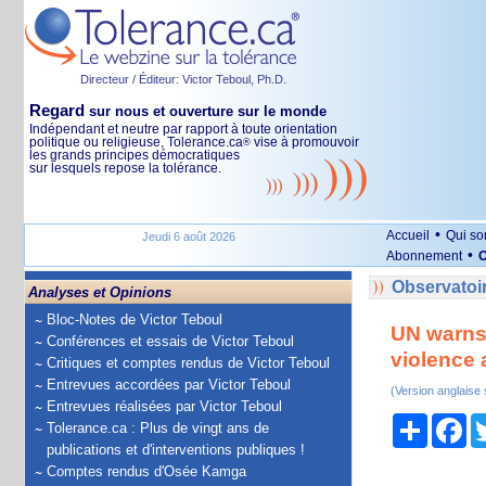
Directeur / Éditeur: Victor Teboul, Ph.D.
Regard
sur nous et ouverture sur le monde
Indépendant et neutre par rapport à toute orientation
politique ou religieuse, Tolerance.ca
vise à promouvoir
®
les grands principes démocratiques
sur lesquels repose la tolérance.
•
Accueil
Qui s
Jeudi 6 août 2026
•
Abonnement
O
Observatoir
Analyses et Opinions
Bloc-Notes de Victor Teboul
UN warns 
Conférences et essais de Victor Teboul
violence
Critiques et comptes rendus de Victor Teboul
Entrevues accordées par Victor Teboul
(Version anglaise
Entrevues réalisées par Victor Teboul
Partage
Fa
Tolerance.ca : Plus de vingt ans de
publications et d'interventions publiques !
Comptes rendus d'Osée Kamga