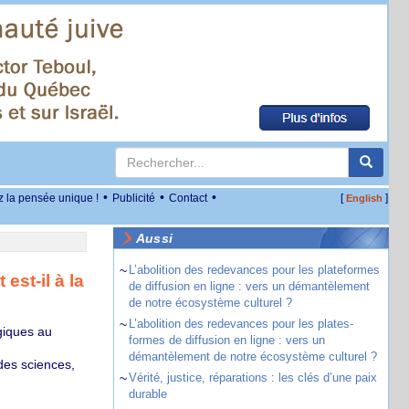
•
•
•
z la pensée unique !
Publicité
Contact
[
]
English
Aussi
~
L’abolition des redevances pour les plateformes
est-il à la
de diffusion en ligne : vers un démantèlement
de notre écosystème culturel ?
~
L’abolition des redevances pour les plates-
giques au
formes de diffusion en ligne : vers un
démantèlement de notre écosystème culturel ?
des sciences,
~
Vérité, justice, réparations : les clés d’une paix
durable