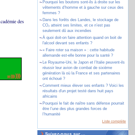
~
Pourquoi les boutons sont-ils à droite sur les
vêtements d’homme et à gauche sur ceux des
femmes ?
~
Dans les forêts des Landes, le stockage de
Académie des
CO₂ atteint ses limites, et ce n’est pas
seulement dû aux incendies
~
À quoi doit-on faire attention quand on boit de
l'alcool devant ses enfants ?
~
« Faire roter sa maison » : cette habitude
allemande est-elle bonne pour la santé ?
~
Le Royaume-Uni, le Japon et l’Italie peuvent-ils
réussir leur avion de combat de sixième
génération là où la France et ses partenaires
ont échoué ?
~
Comment mieux élever ses enfants ? Voici les
résultats d'un projet testé dans huit pays
africains
~
Pourquoi le fait de naître sans défense pourrait
être l’une des plus grandes forces de
l’humanité
Liste complète
Suivez-nous sur ...