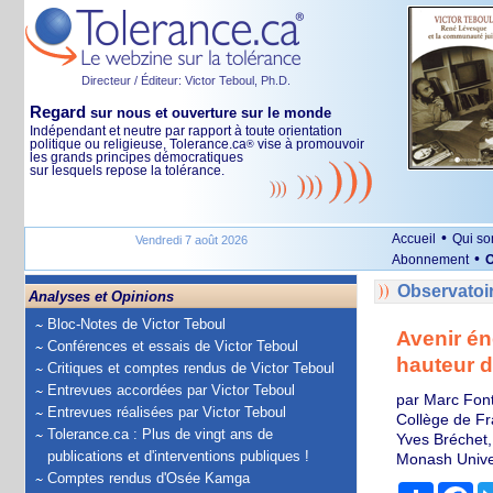
Directeur / Éditeur: Victor Teboul, Ph.D.
Regard
sur nous et ouverture sur le monde
Indépendant et neutre par rapport à toute orientation
politique ou religieuse, Tolerance.ca
vise à promouvoir
®
les grands principes démocratiques
sur lesquels repose la tolérance.
•
Accueil
Qui s
Vendredi 7 août 2026
•
Abonnement
O
Observatoi
Analyses et Opinions
Bloc-Notes de Victor Teboul
Avenir én
Conférences et essais de Victor Teboul
hauteur d
Critiques et comptes rendus de Victor Teboul
Entrevues accordées par Victor Teboul
par Marc Font
Entrevues réalisées par Victor Teboul
Collège de Fr
Tolerance.ca : Plus de vingt ans de
Yves Bréchet,
publications et d'interventions publiques !
Monash Unive
Comptes rendus d'Osée Kamga
Partage
Fa