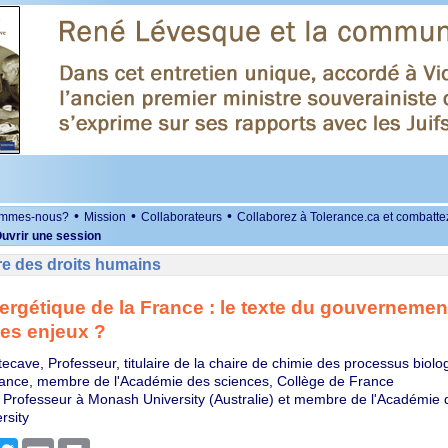
•
•
•
ommes-nous?
Mission
Collaborateurs
Collaborez à Tolerance.ca et combatte
uvrir une session
re des droits humains
ergétique de la France : le texte du gouvernement 
es enjeux ?
ecave, Professeur, titulaire de la chaire de chimie des processus biolo
ance, membre de l'Académie des sciences, Collège de France
 Professeur à Monash University (Australie) et membre de l'Académie 
rsity
r
cebook
Twitter
Email
Print