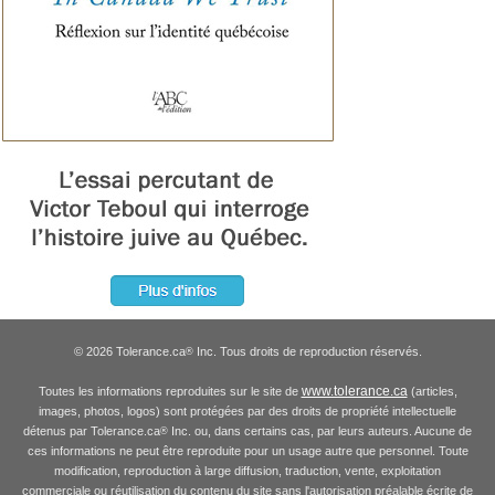
© 2026 Tolerance.ca
Inc. Tous droits de reproduction réservés.
®
www.tolerance.ca
Toutes les informations reproduites sur le site de
(articles,
images, photos, logos) sont protégées par des droits de propriété intellectuelle
détenus par Tolerance.ca
Inc. ou, dans certains cas, par leurs auteurs. Aucune de
®
ces informations ne peut être reproduite pour un usage autre que personnel. Toute
modification, reproduction à large diffusion, traduction, vente, exploitation
commerciale ou réutilisation du contenu du site sans l'autorisation préalable écrite de