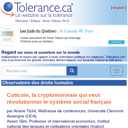
[
]
English
Directeur / Éditeur: Victor Teboul, Ph.D.
Regard
sur nous et ouverture sur le monde
Indépendant et neutre par rapport à toute orientation politique ou religieuse, Tolerance.ca
®
vise à promouvoir les grands principes démocratiques sur lesquels repose la tolérance.
Toggl
naviga
Observatoire des droits humains
Coticoin, la cryptomonnaie qui veut
révolutionner le système social français
par Ariane Tichit, Maîtresse de conférences, Université Clermont
Auvergne (UCA)
Assen Slim, Professor of international economics, Institut
national des langues et civilisations orientales (Inalco)