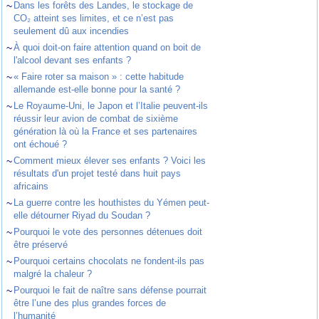
~
Dans les forêts des Landes, le stockage de
CO₂ atteint ses limites, et ce n’est pas
seulement dû aux incendies
~
À quoi doit-on faire attention quand on boit de
l'alcool devant ses enfants ?
~
« Faire roter sa maison » : cette habitude
allemande est-elle bonne pour la santé ?
~
Le Royaume-Uni, le Japon et l’Italie peuvent-ils
réussir leur avion de combat de sixième
génération là où la France et ses partenaires
ont échoué ?
~
Comment mieux élever ses enfants ? Voici les
résultats d'un projet testé dans huit pays
africains
~
La guerre contre les houthistes du Yémen peut-
elle détourner Riyad du Soudan ?
~
Pourquoi le vote des personnes détenues doit
être préservé
~
Pourquoi certains chocolats ne fondent-ils pas
malgré la chaleur ?
~
Pourquoi le fait de naître sans défense pourrait
être l’une des plus grandes forces de
l’humanité