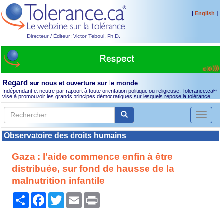
[
]
English
Directeur / Éditeur: Victor Teboul, Ph.D.
Regard
sur nous et ouverture sur le monde
Indépendant et neutre par rapport à toute orientation politique ou religieuse, Tolerance.ca
®
vise à promouvoir les grands principes démocratiques sur lesquels repose la tolérance.
Toggl
naviga
Observatoire des droits humains
Gaza : l’aide commence enfin à être
distribuée, sur fond de hausse de la
malnutrition infantile
Partager
Facebook
Twitter
Email
Print