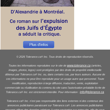
© 2026 Tolerance.ca
Inc. Tous droits de reproduction réservés.
®
www.tolerance.ca
Toutes les informations reproduites sur le site de
(articles,
images, photos, logos) sont protégées par des droits de propriété intellectuelle
détenus par Tolerance.ca
Inc. ou, dans certains cas, par leurs auteurs. Aucune de
®
ces informations ne peut être reproduite pour un usage autre que personnel. Toute
modification, reproduction à large diffusion, traduction, vente, exploitation
commerciale ou réutilisation du contenu du site sans l'autorisation préalable écrite de
info@tolerance.ca
Tolerance.ca
Inc. est strictement interdite. Pour information :
®
Tolerance.ca
Inc. n'est pas responsable des liens externes ni des contenus des
®
annonces publicitaires paraissant sur Tolerance.ca
. Les annonces publicitaires
®
peuvent utiliser des données relatives à votre navigation sur notre site, afin de vous