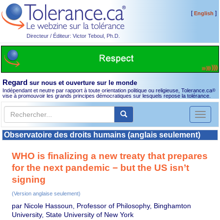
[
]
English
Directeur / Éditeur: Victor Teboul, Ph.D.
Regard
sur nous et ouverture sur le monde
Indépendant et neutre par rapport à toute orientation politique ou religieuse, Tolerance.ca
®
vise à promouvoir les grands principes démocratiques sur lesquels repose la tolérance.
Toggl
naviga
Observatoire des droits humains (anglais seulement)
WHO is finalizing a new treaty that prepares
for the next pandemic − but the US isn’t
signing
(Version anglaise seulement)
par Nicole Hassoun, Professor of Philosophy, Binghamton
University, State University of New York