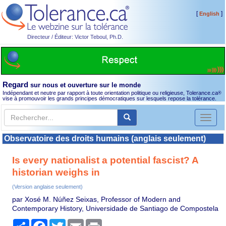
[
]
English
Directeur / Éditeur: Victor Teboul, Ph.D.
Regard
sur nous et ouverture sur le monde
Indépendant et neutre par rapport à toute orientation politique ou religieuse, Tolerance.ca
®
vise à promouvoir les grands principes démocratiques sur lesquels repose la tolérance.
Toggl
naviga
Observatoire des droits humains (anglais seulement)
Is every nationalist a potential fascist? A
historian weighs in
(Version anglaise seulement)
par Xosé M. Núñez Seixas, Professor of Modern and
Contemporary History, Universidade de Santiago de Compostela
Partager
Facebook
Twitter
Email
Print