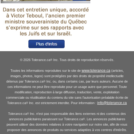
© 2026 Tolerance.ca
Inc. Tous droits de reproduction réservés.
®
www.tolerance.ca
Toutes les informations reproduites sur le site de
(articles,
images, photos, logos) sont protégées par des droits de propriété intellectuelle
détenus par Tolerance.ca
Inc. ou, dans certains cas, par leurs auteurs. Aucune de
®
ces informations ne peut être reproduite pour un usage autre que personnel. Toute
modification, reproduction à large diffusion, traduction, vente, exploitation
commerciale ou réutilisation du contenu du site sans l'autorisation préalable écrite de
info@tolerance.ca
Tolerance.ca
Inc. est strictement interdite. Pour information :
®
Tolerance.ca
Inc. n'est pas responsable des liens externes ni des contenus des
®
annonces publicitaires paraissant sur Tolerance.ca
. Les annonces publicitaires
®
peuvent utiliser des données relatives à votre navigation sur notre site, afin de vous
proposer des annonces de produits ou services adaptées à vos centres d'intérêts.