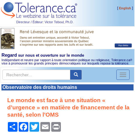
[
]
English
Directeur / Éditeur: Victor Teboul, Ph.D.
Regard
sur nous et ouverture sur le monde
Indépendant et neutre par rapport à toute orientation politique ou religieuse, Tolerance.ca
®
vise à promouvoir les grands principes démocratiques sur lesquels repose la tolérance.
Toggl
naviga
Observatoire des droits humains
Le monde est face à une situation «
d’urgence » en matière de financement de la
santé, selon l’OMS
Partager
Facebook
Twitter
Email
Print