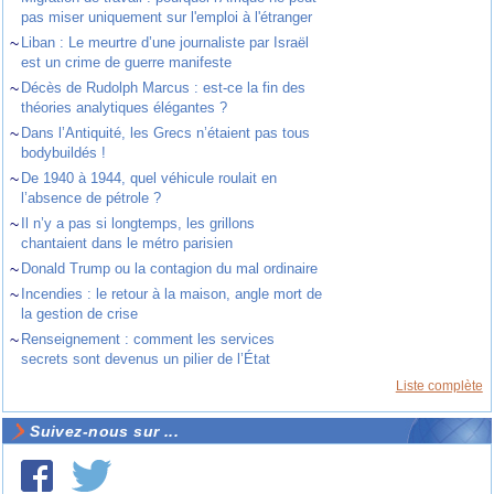
pas miser uniquement sur l'emploi à l'étranger
~
Liban : Le meurtre d’une journaliste par Israël
est un crime de guerre manifeste
~
Décès de Rudolph Marcus : est-ce la fin des
théories analytiques élégantes ?
~
Dans l’Antiquité, les Grecs n’étaient pas tous
bodybuildés !
~
De 1940 à 1944, quel véhicule roulait en
l’absence de pétrole ?
~
Il n’y a pas si longtemps, les grillons
chantaient dans le métro parisien
~
Donald Trump ou la contagion du mal ordinaire
~
Incendies : le retour à la maison, angle mort de
la gestion de crise
~
Renseignement : comment les services
secrets sont devenus un pilier de l’État
Liste complète
Suivez-nous sur ...