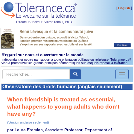
[
]
English
Directeur / Éditeur: Victor Teboul, Ph.D.
Regard
sur nous et ouverture sur le monde
Indépendant et neutre par rapport à toute orientation politique ou religieuse, Tolerance.ca
®
vise à promouvoir les grands principes démocratiques sur lesquels repose la tolérance.
Toggl
naviga
Observatoire des droits humains (anglais seulement)
When friendship is treated as essential,
what happens to young adults who don’t
have any?
(Version anglaise seulement)
par Laura Eramian, Associate Professor, Department of