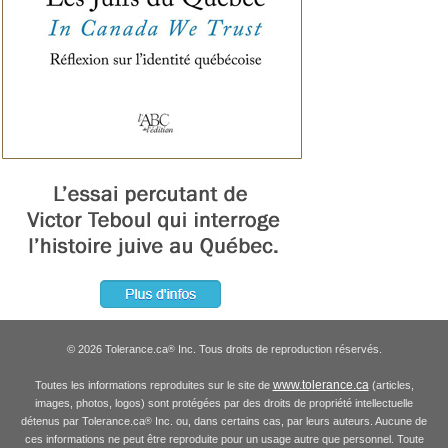
© 2026 Tolerance.ca
Inc. Tous droits de reproduction réservés.
®
www.tolerance.ca
Toutes les informations reproduites sur le site de
(articles,
images, photos, logos) sont protégées par des droits de propriété intellectuelle
détenus par Tolerance.ca
Inc. ou, dans certains cas, par leurs auteurs. Aucune de
®
ces informations ne peut être reproduite pour un usage autre que personnel. Toute