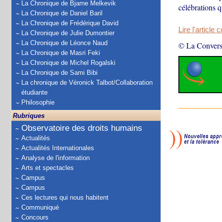
La Chronique de Bjarne Melkevik
célébrations q
La Chronique de Daniel Baril
La Chronique de Frédérique David
Lire l'article 
La Chronique de Julie Dumontier
La Chronique de Léonce Naud
© La Convers
La Chronique de Masri Feki
La Chronique de Michel Rogalski
La Chronique de Sami Bibi
La chronique de Véronick Talbot/Collaboration
étudiante
Philosophie
Rubriques
Observatoire des droits humains
Actualités
Actualités Internationales
Analyse de l'information
Arts et spectacles
Campus
Campus
Ces lectures qui nous habitent
Communiqué
Concours