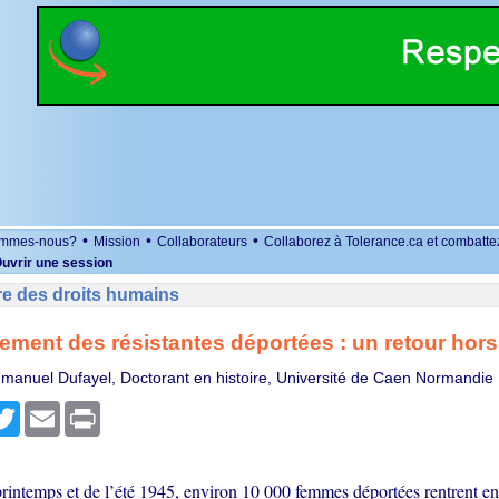
•
•
•
ommes-nous?
Mission
Collaborateurs
Collaborez à Tolerance.ca et combatte
uvrir une session
re des droits humains
iement des résistantes déportées : un retour hor
manuel Dufayel, Doctorant en histoire, Université de Caen Normandie
r
cebook
Twitter
Email
Print
rintemps et de l’été 1945, environ 10 000 femmes déportées rentrent en