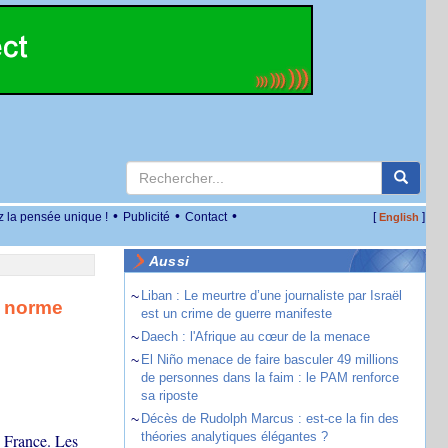
•
•
•
z la pensée unique !
Publicité
Contact
[
]
English
Aussi
~
Liban : Le meurtre d’une journaliste par Israël
s norme
est un crime de guerre manifeste
~
Daech : l'Afrique au cœur de la menace
~
El Niño menace de faire basculer 49 millions
de personnes dans la faim : le PAM renforce
sa riposte
~
Décès de Rudolph Marcus : est-ce la fin des
théories analytiques élégantes ?
 France. Les