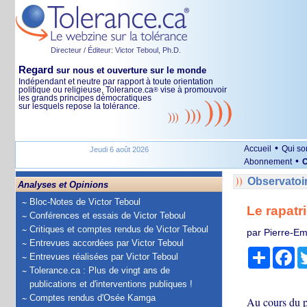
Directeur / Éditeur: Victor Teboul, Ph.D.
Regard
sur nous et ouverture sur le monde
Indépendant et neutre par rapport à toute orientation
politique ou religieuse, Tolerance.ca
vise à promouvoir
®
les grands principes démocratiques
sur lesquels repose la tolérance.
•
Accueil
Qui s
Jeudi 6 août 2026
•
Abonnement
O
Observatoi
Analyses et Opinions
Bloc-Notes de Victor Teboul
Le rapatr
Conférences et essais de Victor Teboul
Critiques et comptes rendus de Victor Teboul
par Pierre-Em
Entrevues accordées par Victor Teboul
Partage
Fa
Entrevues réalisées par Victor Teboul
Tolerance.ca : Plus de vingt ans de
publications et d'interventions publiques !
Comptes rendus d'Osée Kamga
Au cours du p