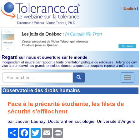
[
]
English
Directeur / Éditeur: Victor Teboul, Ph.D.
Regard
sur nous et ouverture sur le monde
Indépendant et neutre par rapport à toute orientation politique ou religieuse, Tolerance.ca
®
vise à promouvoir les grands principes démocratiques sur lesquels repose la tolérance.
Toggl
naviga
Observatoire des droits humains
Face à la précarité étudiante, les filets de
sécurité s’effilochent
par Jaoven Launay, Doctorant en sociologie, Université d'Angers
Partager
Facebook
Twitter
Email
Print