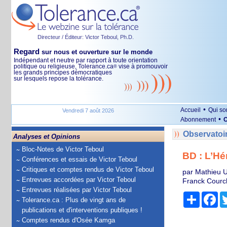
Directeur / Éditeur: Victor Teboul, Ph.D.
Regard
sur nous et ouverture sur le monde
Indépendant et neutre par rapport à toute orientation
politique ou religieuse, Tolerance.ca
vise à promouvoir
®
les grands principes démocratiques
sur lesquels repose la tolérance.
•
Accueil
Qui s
Vendredi 7 août 2026
•
Abonnement
O
Observatoi
Analyses et Opinions
Bloc-Notes de Victor Teboul
BD : L’Hé
Conférences et essais de Victor Teboul
Critiques et comptes rendus de Victor Teboul
par Mathieu Ug
Entrevues accordées par Victor Teboul
Franck Courch
Entrevues réalisées par Victor Teboul
Partage
Fa
Tolerance.ca : Plus de vingt ans de
publications et d'interventions publiques !
Comptes rendus d'Osée Kamga