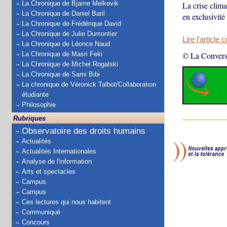
La Chronique de Bjarne Melkevik
La crise clima
La Chronique de Daniel Baril
en exclusivit
La Chronique de Frédérique David
La Chronique de Julie Dumontier
Lire l'article 
La Chronique de Léonce Naud
La Chronique de Masri Feki
© La Convers
La Chronique de Michel Rogalski
La Chronique de Sami Bibi
La chronique de Véronick Talbot/Collaboration
étudiante
Philosophie
Rubriques
Observatoire des droits humains
Actualités
Actualités Internationales
Analyse de l'information
Arts et spectacles
Campus
Campus
Ces lectures qui nous habitent
Communiqué
Concours