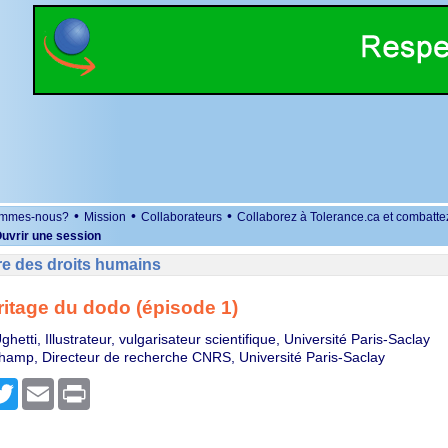
•
•
•
ommes-nous?
Mission
Collaborateurs
Collaborez à Tolerance.ca et combatte
uvrir une session
re des droits humains
ritage du dodo (épisode 1)
hetti, Illustrateur, vulgarisateur scientifique, Université Paris-Saclay
amp, Directeur de recherche CNRS, Université Paris-Saclay
r
cebook
Twitter
Email
Print