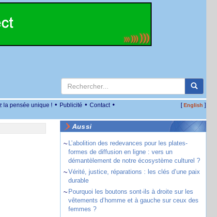
•
•
•
z la pensée unique !
Publicité
Contact
[
]
English
Aussi
~
L’abolition des redevances pour les plates-
formes de diffusion en ligne : vers un
démantèlement de notre écosystème culturel ?
~
Vérité, justice, réparations : les clés d’une paix
durable
~
Pourquoi les boutons sont-ils à droite sur les
vêtements d’homme et à gauche sur ceux des
femmes ?