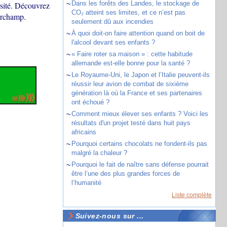
~
Dans les forêts des Landes, le stockage de
ersité. Découvrez
CO₂ atteint ses limites, et ce n’est pas
urchamp.
seulement dû aux incendies
~
À quoi doit-on faire attention quand on boit de
l'alcool devant ses enfants ?
~
« Faire roter sa maison » : cette habitude
allemande est-elle bonne pour la santé ?
~
Le Royaume-Uni, le Japon et l’Italie peuvent-ils
réussir leur avion de combat de sixième
génération là où la France et ses partenaires
ont échoué ?
~
Comment mieux élever ses enfants ? Voici les
résultats d'un projet testé dans huit pays
africains
~
Pourquoi certains chocolats ne fondent-ils pas
malgré la chaleur ?
~
Pourquoi le fait de naître sans défense pourrait
être l’une des plus grandes forces de
l’humanité
Liste complète
Suivez-nous sur ...