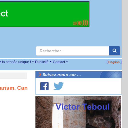
•
•
•
z la pensée unique !
Publicité
Contact
[
]
English
Suivez-nous sur ...
arism. Can