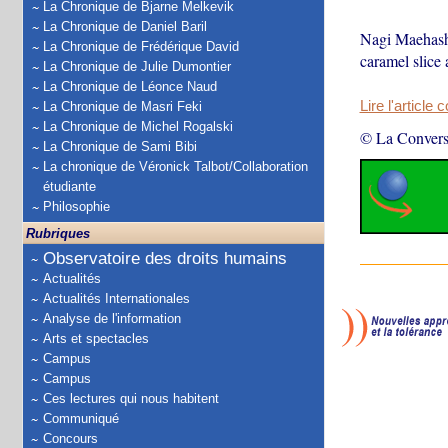
La Chronique de Bjarne Melkevik
La Chronique de Daniel Baril
Nagi Maehashi
La Chronique de Frédérique David
caramel slice
La Chronique de Julie Dumontier
La Chronique de Léonce Naud
Lire l'article 
La Chronique de Masri Feki
La Chronique de Michel Rogalski
© La Convers
La Chronique de Sami Bibi
La chronique de Véronick Talbot/Collaboration
étudiante
Philosophie
Rubriques
Observatoire des droits humains
Actualités
Actualités Internationales
Analyse de l'information
Arts et spectacles
Campus
Campus
Ces lectures qui nous habitent
Communiqué
Concours