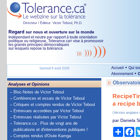
Directeur / Éditeur: Victor Teboul, Ph.D.
Regard
sur nous et ouverture sur le monde
Indépendant et neutre par rapport à toute orientation
politique ou religieuse, Tolerance.ca
vise à promouvoir
®
les grands principes démocratiques
sur lesquels repose la tolérance.
•
Accueil
Qui s
Samedi 8 août 2026
•
Abonnement
O
Observatoir
Analyses et Opinions
Bloc-Notes de Victor Teboul
RecipeTin
Conférences et essais de Victor Teboul
a recipe 
Critiques et comptes rendus de Victor Teboul
Entrevues accordées par Victor Teboul
(Version anglaise
Entrevues réalisées par Victor Teboul
par Daniela S
Tolerance.ca : Plus de vingt ans de
Partage
Fa
publications et d'interventions publiques !
Comptes rendus d'Osée Kamga