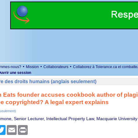
•
•
•
ommes-nous?
Mission
Collaborateurs
Collaborez à Tolerance.ca et combatte
uvrir une session
e des droits humains (anglais seulement)
 Eats founder accuses cookbook author of plagi
be copyrighted? A legal expert explains
 seulement)
imone, Senior Lecturer, Intellectual Property Law, Macquarie University
r
cebook
Twitter
Email
Print