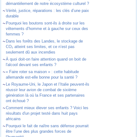
démantèlement de notre écosystème culturel ?
~
Vérité, justice, réparations : les clés d’une paix
durable
~
Pourquoi les boutons sont-ils à droite sur les
vêtements d’homme et à gauche sur ceux des
femmes ?
~
Dans les forêts des Landes, le stockage de
CO₂ atteint ses limites, et ce n’est pas
seulement dû aux incendies
~
À quoi doit-on faire attention quand on boit de
l'alcool devant ses enfants ?
~
« Faire roter sa maison » : cette habitude
allemande est-elle bonne pour la santé ?
~
Le Royaume-Uni, le Japon et l’Italie peuvent-ils
réussir leur avion de combat de sixième
génération là où la France et ses partenaires
ont échoué ?
~
Comment mieux élever ses enfants ? Voici les
résultats d'un projet testé dans huit pays
africains
~
Pourquoi le fait de naître sans défense pourrait
être l’une des plus grandes forces de
l’humanité