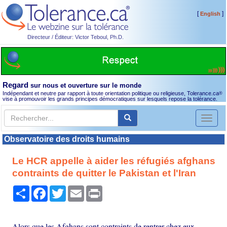
[
]
English
Directeur / Éditeur: Victor Teboul, Ph.D.
Regard
sur nous et ouverture sur le monde
Indépendant et neutre par rapport à toute orientation politique ou religieuse, Tolerance.ca
®
vise à promouvoir les grands principes démocratiques sur lesquels repose la tolérance.
Toggl
naviga
Observatoire des droits humains
Le HCR appelle à aider les réfugiés afghans
contraints de quitter le Pakistan et l'Iran
Partager
Facebook
Twitter
Email
Print
Alors que les Afghans sont contraints de rentrer chez eux,