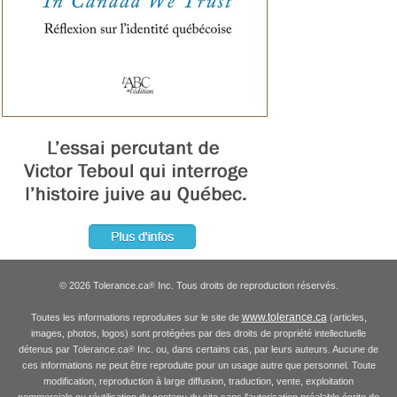
© 2026 Tolerance.ca
Inc. Tous droits de reproduction réservés.
®
www.tolerance.ca
Toutes les informations reproduites sur le site de
(articles,
images, photos, logos) sont protégées par des droits de propriété intellectuelle
détenus par Tolerance.ca
Inc. ou, dans certains cas, par leurs auteurs. Aucune de
®
ces informations ne peut être reproduite pour un usage autre que personnel. Toute
modification, reproduction à large diffusion, traduction, vente, exploitation