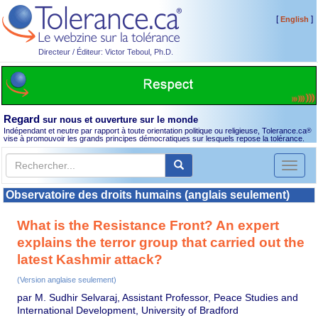
[
]
English
Directeur / Éditeur: Victor Teboul, Ph.D.
Regard
sur nous et ouverture sur le monde
Indépendant et neutre par rapport à toute orientation politique ou religieuse, Tolerance.ca
®
vise à promouvoir les grands principes démocratiques sur lesquels repose la tolérance.
Toggl
naviga
Observatoire des droits humains (anglais seulement)
What is the Resistance Front? An expert
explains the terror group that carried out the
latest Kashmir attack?
(Version anglaise seulement)
par M. Sudhir Selvaraj, Assistant Professor, Peace Studies and
International Development, University of Bradford