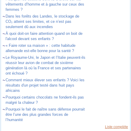
vêtements d’homme et à gauche sur ceux des
femmes ?
~
Dans les forêts des Landes, le stockage de
CO₂ atteint ses limites, et ce n’est pas
seulement dû aux incendies
~
À quoi doit-on faire attention quand on boit de
l'alcool devant ses enfants ?
~
« Faire roter sa maison » : cette habitude
allemande est-elle bonne pour la santé ?
~
Le Royaume-Uni, le Japon et l’Italie peuvent-ils
réussir leur avion de combat de sixième
génération là où la France et ses partenaires
ont échoué ?
~
Comment mieux élever ses enfants ? Voici les
résultats d'un projet testé dans huit pays
africains
~
Pourquoi certains chocolats ne fondent-ils pas
malgré la chaleur ?
~
Pourquoi le fait de naître sans défense pourrait
être l’une des plus grandes forces de
l’humanité
Liste complète