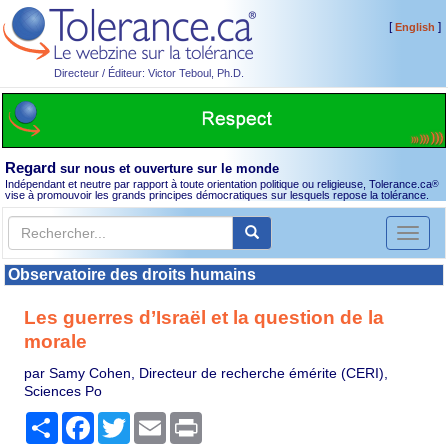
[
]
English
Directeur / Éditeur: Victor Teboul, Ph.D.
Regard
sur nous et ouverture sur le monde
Indépendant et neutre par rapport à toute orientation politique ou religieuse, Tolerance.ca
®
vise à promouvoir les grands principes démocratiques sur lesquels repose la tolérance.
Toggl
naviga
Observatoire des droits humains
Les guerres d’Israël et la question de la
morale
par Samy Cohen, Directeur de recherche émérite (CERI),
Sciences Po
Partager
Facebook
Twitter
Email
Print