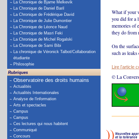
La Chronique de Bjarne Melkevik
La Chronique de Daniel Baril
What if your 
La Chronique de Frédérique David
you did for a
La Chronique de Julie Dumontier
memories of e
La Chronique de Léonce Naud
they do from n
La Chronique de Masri Feki
La Chronique de Michel Rogalski
On the surface
La Chronique de Sami Bibi
La chronique de Véronick Talbot/Collaboration
such as leaks
étudiante
Philosophie
Lire l'article 
Rubriques
© La Convers
Observatoire des droits humains
Actualités
Actualités Internationales
Analyse de l'information
Arts et spectacles
Campus
Campus
Ces lectures qui nous habitent
Communiqué
Concours