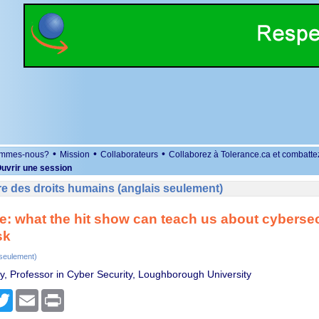
•
•
•
ommes-nous?
Mission
Collaborateurs
Collaborez à Tolerance.ca et combatte
uvrir une session
e des droits humains (anglais seulement)
: what the hit show can teach us about cybersec
sk
 seulement)
ey, Professor in Cyber Security, Loughborough University
r
cebook
Twitter
Email
Print