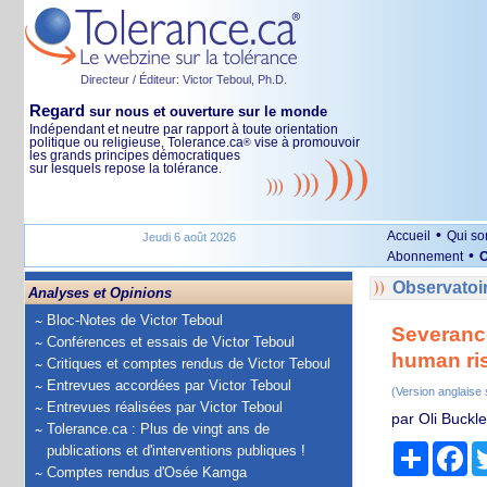
Directeur / Éditeur: Victor Teboul, Ph.D.
Regard
sur nous et ouverture sur le monde
Indépendant et neutre par rapport à toute orientation
politique ou religieuse, Tolerance.ca
vise à promouvoir
®
les grands principes démocratiques
sur lesquels repose la tolérance.
•
Accueil
Qui s
Jeudi 6 août 2026
•
Abonnement
O
Observatoir
Analyses et Opinions
Bloc-Notes de Victor Teboul
Severance
Conférences et essais de Victor Teboul
human ri
Critiques et comptes rendus de Victor Teboul
Entrevues accordées par Victor Teboul
(Version anglaise
Entrevues réalisées par Victor Teboul
par Oli Buckl
Tolerance.ca : Plus de vingt ans de
Partage
Fa
publications et d'interventions publiques !
Comptes rendus d'Osée Kamga