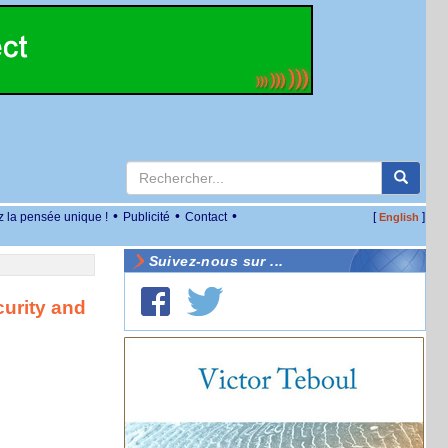
•
•
•
z la pensée unique !
Publicité
Contact
[
]
English
Suivez-nous sur ...
urity and