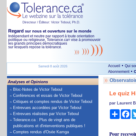
Directeur / Éditeur: Victor Teboul, Ph.D.
Regard
sur nous et ouverture sur le monde
Indépendant et neutre par rapport à toute orientation
politique ou religieuse, Tolerance.ca
vise à promouvoir
®
les grands principes démocratiques
sur lesquels repose la tolérance.
•
Accueil
Qui s
Samedi 8 août 2026
•
Abonnement
O
Observatoi
Analyses et Opinions
Bloc-Notes de Victor Teboul
Le quiz H
Conférences et essais de Victor Teboul
Critiques et comptes rendus de Victor Teboul
par Laurent B
Entrevues accordées par Victor Teboul
Partage
Fa
Entrevues réalisées par Victor Teboul
Tolerance.ca : Plus de vingt ans de
publications et d'interventions publiques !
Comptes rendus d'Osée Kamga
Pour recevoi