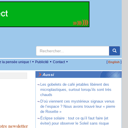
•
•
•
z la pensée unique !
Publicité
Contact
[
]
English
Aussi
~
Les gobelets de café jetables libèrent des
microplastiques, surtout lorsqu’ils sont très
chauds
~
D’où viennent ces mystérieux signaux venus
de l’espace ? Nous avons trouvé leur « pierre
de Rosette »
~
Éclipse solaire : tout ce qu’il faut faire (et
éviter) pour observer le Soleil sans risque
tre newsletter