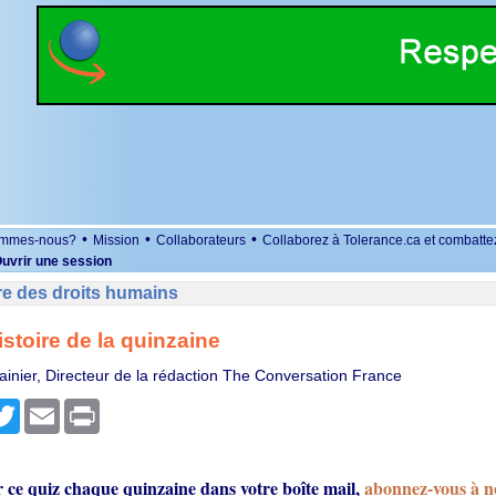
•
•
•
ommes-nous?
Mission
Collaborateurs
Collaborez à Tolerance.ca et combatte
uvrir une session
re des droits humains
istoire de la quinzaine
ainier, Directeur de la rédaction The Conversation France
r
cebook
Twitter
Email
Print
r ce quiz chaque quinzaine dans votre boîte mail,
abonnez-vous à no