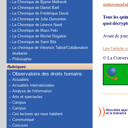
La Chronique de Bjarne Melkevik
quinzomadair
La Chronique de Daniel Baril
La Chronique de Frédérique David
Tous les quin
La Chronique de Julie Dumontier
quoi décrypte
La Chronique de Léonce Naud
La Chronique de Masri Feki
Avant de jouer
La Chronique de Michel Rogalski
La Chronique de Sami Bibi
La chronique de Véronick Talbot/Collaboration
Lire l'article 
étudiante
© La Convers
Philosophie
Rubriques
Observatoire des droits humains
Actualités
Actualités Internationales
Analyse de l'information
Arts et spectacles
Campus
Campus
Ces lectures qui nous habitent
Communiqué
Concours