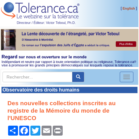
[
]
English
Directeur / Éditeur: Victor Teboul, Ph.D.
Regard
sur nous et ouverture sur le monde
Indépendant et neutre par rapport à toute orientation politique ou religieuse, Tolerance.ca
®
vise à promouvoir les grands principes démocratiques sur lesquels repose la tolérance.
Toggl
naviga
Observatoire des droits humains
Des nouvelles collections inscrites au
registre de la Mémoire du monde de
l’UNESCO
Partager
Facebook
Twitter
Email
Print