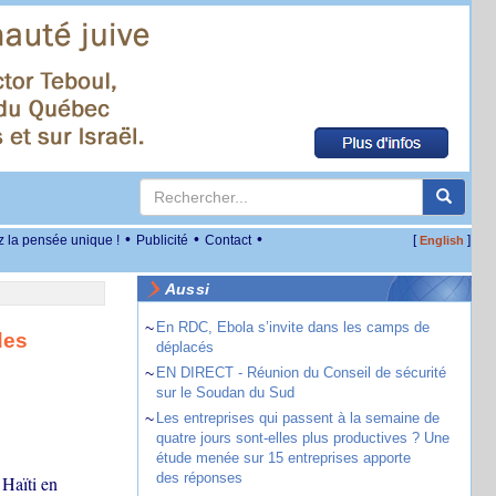
•
•
•
z la pensée unique !
Publicité
Contact
[
]
English
Aussi
~
En RDC, Ebola s’invite dans les camps de
des
déplacés
~
EN DIRECT - Réunion du Conseil de sécurité
sur le Soudan du Sud
~
Les entreprises qui passent à la semaine de
quatre jours sont-elles plus productives ? Une
étude menée sur 15 entreprises apporte
des réponses
 Haïti en