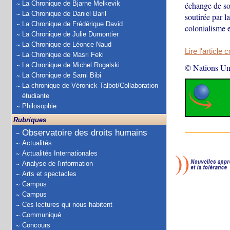
La Chronique de Bjarne Melkevik
échange de son
La Chronique de Daniel Baril
soutirée par l
La Chronique de Frédérique David
colonialisme e
La Chronique de Julie Dumontier
La Chronique de Léonce Naud
Lire l'article 
La Chronique de Masri Feki
La Chronique de Michel Rogalski
© Nations Un
La Chronique de Sami Bibi
La chronique de Véronick Talbot/Collaboration
étudiante
Philosophie
Rubriques
Observatoire des droits humains
Actualités
Actualités Internationales
Analyse de l'information
Arts et spectacles
Campus
Campus
Ces lectures qui nous habitent
Communiqué
Concours