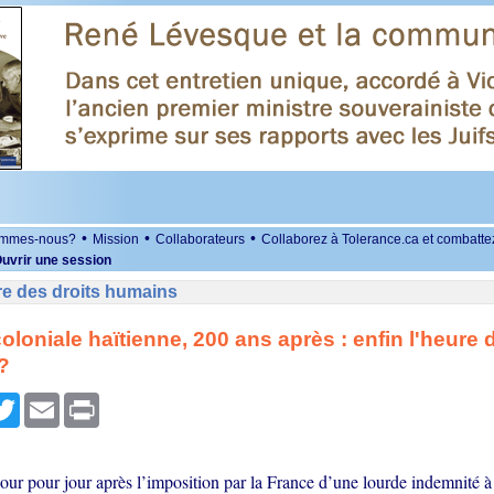
•
•
•
ommes-nous?
Mission
Collaborateurs
Collaborez à Tolerance.ca et combatte
uvrir une session
re des droits humains
coloniale haïtienne, 200 ans après : enfin l'heure 
?
r
cebook
Twitter
Email
Print
our pour jour après l’imposition par la France d’une lourde indemnité à