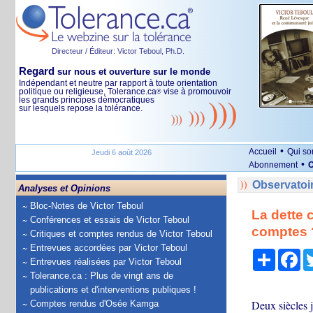
Directeur / Éditeur: Victor Teboul, Ph.D.
Regard
sur nous et ouverture sur le monde
Indépendant et neutre par rapport à toute orientation
politique ou religieuse, Tolerance.ca
vise à promouvoir
®
les grands principes démocratiques
sur lesquels repose la tolérance.
•
Accueil
Qui s
Jeudi 6 août 2026
•
Abonnement
O
Observatoi
Analyses et Opinions
Bloc-Notes de Victor Teboul
La dette 
Conférences et essais de Victor Teboul
comptes 
Critiques et comptes rendus de Victor Teboul
Entrevues accordées par Victor Teboul
Partage
Fa
Entrevues réalisées par Victor Teboul
Tolerance.ca : Plus de vingt ans de
publications et d'interventions publiques !
Deux siècles j
Comptes rendus d'Osée Kamga