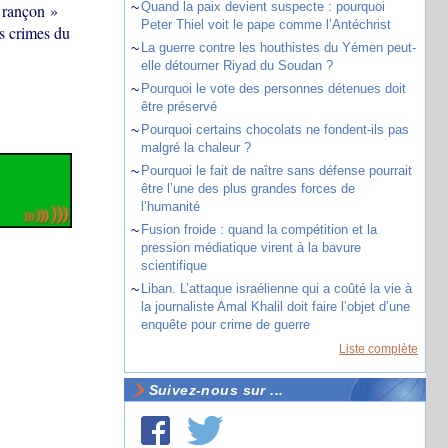
~
Quand la paix devient suspecte : pourquoi
« rançon »
Peter Thiel voit le pape comme l’Antéchrist
es crimes du
~
La guerre contre les houthistes du Yémen peut-
elle détourner Riyad du Soudan ?
~
Pourquoi le vote des personnes détenues doit
être préservé
~
Pourquoi certains chocolats ne fondent-ils pas
malgré la chaleur ?
~
Pourquoi le fait de naître sans défense pourrait
être l’une des plus grandes forces de
l’humanité
~
Fusion froide : quand la compétition et la
pression médiatique virent à la bavure
scientifique
~
Liban. L’attaque israélienne qui a coûté la vie à
la journaliste Amal Khalil doit faire l’objet d’une
enquête pour crime de guerre
Liste complète
Suivez-nous sur ...