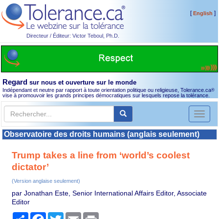
[
]
English
Directeur / Éditeur: Victor Teboul, Ph.D.
Regard
sur nous et ouverture sur le monde
Indépendant et neutre par rapport à toute orientation politique ou religieuse, Tolerance.ca
®
vise à promouvoir les grands principes démocratiques sur lesquels repose la tolérance.
Toggl
naviga
Observatoire des droits humains (anglais seulement)
Trump takes a line from ‘world’s coolest
dictator’
(Version anglaise seulement)
par Jonathan Este, Senior International Affairs Editor, Associate
Editor
Partager
Facebook
Twitter
Email
Print