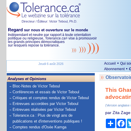
Directeur / Éditeur: Victor Teboul, Ph.D.
Regard
sur nous et ouverture sur le monde
Indépendant et neutre par rapport à toute orientation
politique ou religieuse, Tolerance.ca
vise à promouvoir
®
les grands principes démocratiques
sur lesquels repose la tolérance.
•
Accueil
Qui s
Jeudi 6 août 2026
•
Abonnement
O
Observatoir
Analyses et Opinions
Bloc-Notes de Victor Teboul
This Ghan
Conférences et essais de Victor Teboul
advocatin
Critiques et comptes rendus de Victor Teboul
Entrevues accordées par Victor Teboul
(Version anglaise
Entrevues réalisées par Victor Teboul
par Zita Zage
Tolerance.ca : Plus de vingt ans de
Partage
Fa
publications et d'interventions publiques !
Comptes rendus d'Osée Kamga