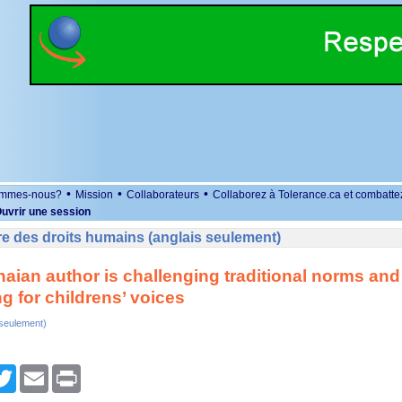
•
•
•
ommes-nous?
Mission
Collaborateurs
Collaborez à Tolerance.ca et combatte
uvrir une session
e des droits humains (anglais seulement)
aian author is challenging traditional norms and
g for childrens’ voices
 seulement)
r
cebook
Twitter
Email
Print