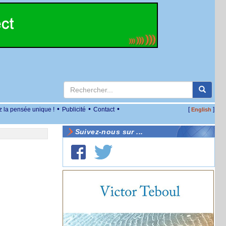
•
•
•
z la pensée unique !
Publicité
Contact
[
]
English
Suivez-nous sur ...