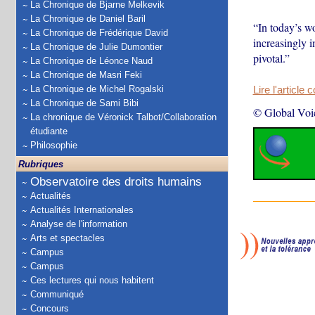
La Chronique de Bjarne Melkevik
La Chronique de Daniel Baril
“In today’s w
La Chronique de Frédérique David
increasingly 
La Chronique de Julie Dumontier
pivotal.”
La Chronique de Léonce Naud
La Chronique de Masri Feki
La Chronique de Michel Rogalski
Lire l'article 
La Chronique de Sami Bibi
© Global Voi
La chronique de Véronick Talbot/Collaboration
étudiante
Philosophie
Rubriques
Observatoire des droits humains
Actualités
Actualités Internationales
Analyse de l'information
Arts et spectacles
Campus
Campus
Ces lectures qui nous habitent
Communiqué
Concours