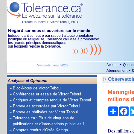
Directeur / Éditeur: Victor Teboul, Ph.D.
Regard
sur nous et ouverture sur le monde
Indépendant et neutre par rapport à toute orientation
politique ou religieuse, Tolerance.ca
vise à promouvoir
®
les grands principes démocratiques
sur lesquels repose la tolérance.
•
Accueil
Qui s
Mercredi 5 août 2026
•
Abonnement
O
Observatoi
Analyses et Opinions
Bloc-Notes de Victor Teboul
Méningite
Conférences et essais de Victor Teboul
millions 
Critiques et comptes rendus de Victor Teboul
Entrevues accordées par Victor Teboul
Partage
Fa
Entrevues réalisées par Victor Teboul
Tolerance.ca : Plus de vingt ans de
publications et d'interventions publiques !
Des millions d
Comptes rendus d'Osée Kamga