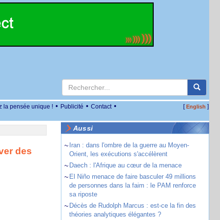
•
•
•
z la pensée unique !
Publicité
Contact
[
]
English
Aussi
~
Iran : dans l'ombre de la guerre au Moyen-
ver des
Orient, les exécutions s'accélèrent
~
Daech : l'Afrique au cœur de la menace
~
El Niño menace de faire basculer 49 millions
de personnes dans la faim : le PAM renforce
sa riposte
~
Décès de Rudolph Marcus : est-ce la fin des
théories analytiques élégantes ?