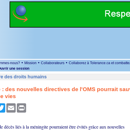
•
•
•
ommes-nous?
Mission
Collaborateurs
Collaborez à Tolerance.ca et combatte
uvrir une session
re des droits humains
 : des nouvelles directives de l'OMS pourrait sau
de vies
r
cebook
Twitter
Email
Print
e décès liés à la méningite pourraient être évités grâce aux nouvelles