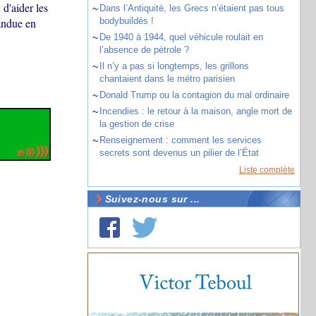
d'aider les
~
Dans l’Antiquité, les Grecs n’étaient pas tous
pandue en
bodybuildés !
~
De 1940 à 1944, quel véhicule roulait en
l’absence de pétrole ?
~
Il n’y a pas si longtemps, les grillons
chantaient dans le métro parisien
~
Donald Trump ou la contagion du mal ordinaire
~
Incendies : le retour à la maison, angle mort de
la gestion de crise
~
Renseignement : comment les services
secrets sont devenus un pilier de l’État
Liste complète
Suivez-nous sur ...