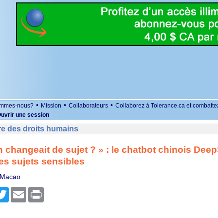
•
•
•
ommes-nous?
Mission
Collaborateurs
Collaborez à Tolerance.ca et combatte
uvrir une session
re des droits humains
'on changeait de sujet ? » : le chatbot chinois Dee
es sujets sensibles
 Macao
r
cebook
Twitter
Email
Print