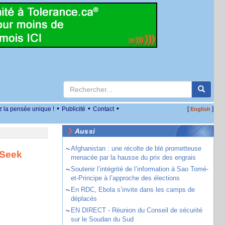
•
•
•
z la pensée unique !
Publicité
Contact
[
]
English
Aussi
~
Afghanistan : une récolte de blé prometteuse
pSeek
menacée par la hausse du prix des engrais
~
Soutenir l’intégrité de l’information à Sao Tomé-
et-Principe à l’approche des élections
~
En RDC, Ebola s’invite dans les camps de
déplacés
~
EN DIRECT - Réunion du Conseil de sécurité
sur le Soudan du Sud