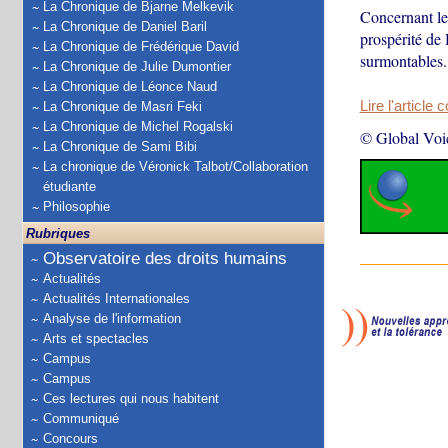
La Chronique de Bjarne Melkevik
Concernant le
La Chronique de Daniel Baril
prospérité de 
La Chronique de Frédérique David
surmontables.
La Chronique de Julie Dumontier
La Chronique de Léonce Naud
Lire l'article 
La Chronique de Masri Feki
La Chronique de Michel Rogalski
© Global Voi
La Chronique de Sami Bibi
La chronique de Véronick Talbot/Collaboration
étudiante
Philosophie
Rubriques
Observatoire des droits humains
Actualités
Actualités Internationales
Analyse de l'information
Arts et spectacles
Campus
Campus
Ces lectures qui nous habitent
Communiqué
Concours