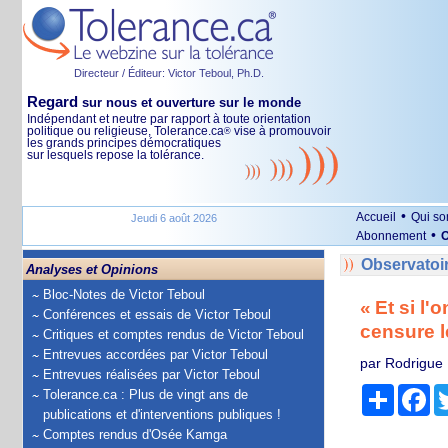
Directeur / Éditeur: Victor Teboul, Ph.D.
Regard
sur nous et ouverture sur le monde
Indépendant et neutre par rapport à toute orientation
politique ou religieuse, Tolerance.ca
vise à promouvoir
®
les grands principes démocratiques
sur lesquels repose la tolérance.
•
Accueil
Qui s
Jeudi 6 août 2026
•
Abonnement
O
Observatoi
Analyses et Opinions
Bloc-Notes de Victor Teboul
« Et si l
Conférences et essais de Victor Teboul
censure l
Critiques et comptes rendus de Victor Teboul
Entrevues accordées par Victor Teboul
par Rodrigue
Entrevues réalisées par Victor Teboul
Partage
Fa
Tolerance.ca : Plus de vingt ans de
publications et d'interventions publiques !
Comptes rendus d'Osée Kamga