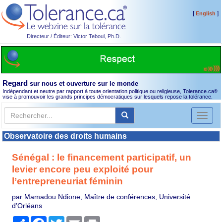
[
]
English
Directeur / Éditeur: Victor Teboul, Ph.D.
Regard
sur nous et ouverture sur le monde
Indépendant et neutre par rapport à toute orientation politique ou religieuse, Tolerance.ca
®
vise à promouvoir les grands principes démocratiques sur lesquels repose la tolérance.
Toggl
naviga
Observatoire des droits humains
Sénégal : le financement participatif, un
levier encore peu exploité pour
l’entrepreneuriat féminin
par Mamadou Ndione, Maître de conférences, Université
d’Orléans
Partager
Facebook
Twitter
Email
Print