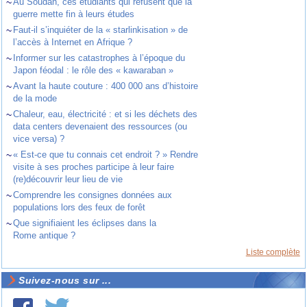
~
Au Soudan, ces étudiants qui refusent que la
guerre mette fin à leurs études
~
Faut-il s’inquiéter de la « starlinkisation » de
l’accès à Internet en Afrique ?
~
Informer sur les catastrophes à l’époque du
Japon féodal : le rôle des « kawaraban »
~
Avant la haute couture : 400 000 ans d’histoire
de la mode
~
Chaleur, eau, électricité : et si les déchets des
data centers devenaient des ressources (ou
vice versa) ?
~
« Est-ce que tu connais cet endroit ? » Rendre
visite à ses proches participe à leur faire
(re)découvrir leur lieu de vie
~
Comprendre les consignes données aux
populations lors des feux de forêt
~
Que signifiaient les éclipses dans la
Rome antique ?
Liste complète
Suivez-nous sur ...