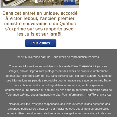
© 2026 Tolerance.ca
Inc. Tous droits de reproduction réservés.
®
www.tolerance.ca
Toutes les informations reproduites sur le site de
(articles,
images, photos, logos) sont protégées par des droits de propriété intellectuelle
détenus par Tolerance.ca
Inc. ou, dans certains cas, par leurs auteurs. Aucune de
®
ces informations ne peut être reproduite pour un usage autre que personnel. Toute
modification, reproduction à large diffusion, traduction, vente, exploitation
commerciale ou réutilisation du contenu du site sans l'autorisation préalable écrite de
info@tolerance.ca
Tolerance.ca
Inc. est strictement interdite. Pour information :
®
Tolerance.ca
Inc. n'est pas responsable des liens externes ni des contenus des
®
annonces publicitaires paraissant sur Tolerance.ca
. Les annonces publicitaires
®
peuvent utiliser des données relatives à votre navigation sur notre site, afin de vous