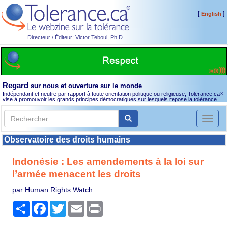
[
]
English
Directeur / Éditeur: Victor Teboul, Ph.D.
Regard
sur nous et ouverture sur le monde
Indépendant et neutre par rapport à toute orientation politique ou religieuse, Tolerance.ca
®
vise à promouvoir les grands principes démocratiques sur lesquels repose la tolérance.
Toggl
naviga
Observatoire des droits humains
Indonésie : Les amendements à la loi sur
l’armée menacent les droits
par Human Rights Watch
Partager
Facebook
Twitter
Email
Print