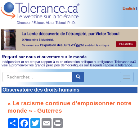
[
]
English
Directeur / Éditeur: Victor Teboul, Ph.D.
Regard
sur nous et ouverture sur le monde
Indépendant et neutre par rapport à toute orientation politique ou religieuse, Tolerance.ca
®
vise à promouvoir les grands principes démocratiques sur lesquels repose la tolérance.
Toggl
naviga
Observatoire des droits humains
« Le racisme continue d’empoisonner notre
monde » - Guterres
Partager
Facebook
Twitter
Email
Print