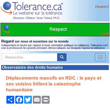
[
]
English
Directeur / Éditeur: Victor Teboul, Ph.D.
Regard
sur nous et ouverture sur le monde
Indépendant et neutre par rapport à toute orientation politique ou religieuse, Tolerance.ca
®
vise à promouvoir les grands principes démocratiques sur lesquels repose la tolérance.
Toggl
naviga
Observatoire des droits humains
Déplacements massifs en RDC : le pays et
ses voisins frôlent la catastrophe
humanitaire
Partager
Facebook
Twitter
Email
Print