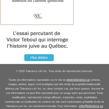
© 2026 Tolerance.ca
Inc. Tous droits de reproduction réservés.
®
www.tolerance.ca
Toutes les informations reproduites sur le site de
(articles,
images, photos, logos) sont protégées par des droits de propriété intellectuelle
détenus par Tolerance.ca
Inc. ou, dans certains cas, par leurs auteurs. Aucune de
®
ces informations ne peut être reproduite pour un usage autre que personnel. Toute
modification, reproduction à large diffusion, traduction, vente, exploitation
commerciale ou réutilisation du contenu du site sans l'autorisation préalable écrite de
info@tolerance.ca
Tolerance.ca
Inc. est strictement interdite. Pour information :
®