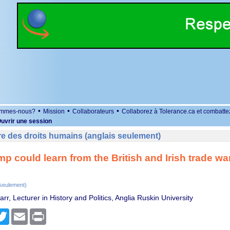
•
•
•
ommes-nous?
Mission
Collaborateurs
Collaborez à Tolerance.ca et combatte
uvrir une session
e des droits humains (anglais seulement)
p could learn from the British and Irish trade war
 seulement)
rr, Lecturer in History and Politics, Anglia Ruskin University
r
cebook
Twitter
Email
Print