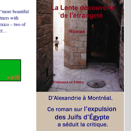
 “more beautiful
rtners with
exico – two of
eel…