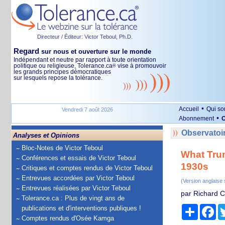
Directeur / Éditeur: Victor Teboul, Ph.D.
Regard
sur nous et ouverture sur le monde
Indépendant et neutre par rapport à toute orientation
politique ou religieuse, Tolerance.ca
vise à promouvoir
®
les grands principes démocratiques
sur lesquels repose la tolérance.
•
Accueil
Qui s
Vendredi 7 août 2026
•
Abonnement
O
Observatoir
Analyses et Opinions
Bloc-Notes de Victor Teboul
What Trum
Conférences et essais de Victor Teboul
1930s
Critiques et comptes rendus de Victor Teboul
Entrevues accordées par Victor Teboul
(Version anglaise
Entrevues réalisées par Victor Teboul
par Richard Ca
Tolerance.ca : Plus de vingt ans de
Partage
Fa
publications et d'interventions publiques !
Comptes rendus d'Osée Kamga