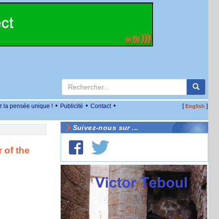
•
•
•
z la pensée unique !
Publicité
Contact
[
]
English
Suivez-nous sur ...
 of the