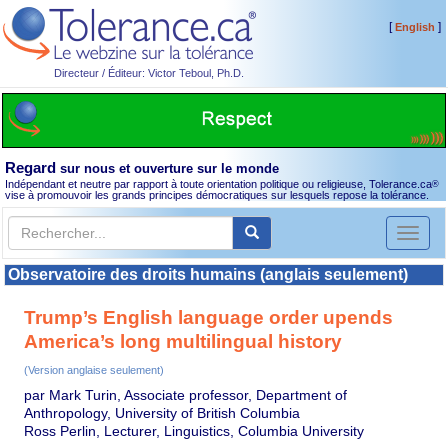
[
]
English
Directeur / Éditeur: Victor Teboul, Ph.D.
Regard
sur nous et ouverture sur le monde
Indépendant et neutre par rapport à toute orientation politique ou religieuse, Tolerance.ca
®
vise à promouvoir les grands principes démocratiques sur lesquels repose la tolérance.
Toggl
naviga
Observatoire des droits humains (anglais seulement)
Trump’s English language order upends
America’s long multilingual history
(Version anglaise seulement)
par Mark Turin, Associate professor, Department of
Anthropology, University of British Columbia
Ross Perlin, Lecturer, Linguistics, Columbia University