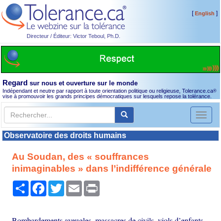
[
]
English
Directeur / Éditeur: Victor Teboul, Ph.D.
Regard
sur nous et ouverture sur le monde
Indépendant et neutre par rapport à toute orientation politique ou religieuse, Tolerance.ca
®
vise à promouvoir les grands principes démocratiques sur lesquels repose la tolérance.
Toggl
naviga
Observatoire des droits humains
Au Soudan, des « souffrances
inimaginables » dans l’indifférence générale
Partager
Facebook
Twitter
Email
Print
Bombardements aveugles, massacres de civils, viols d’enfants,