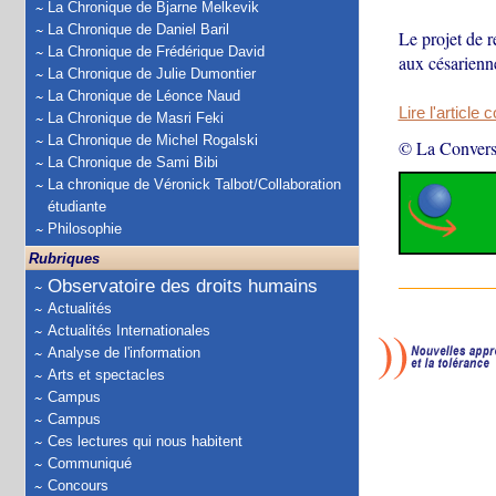
La Chronique de Bjarne Melkevik
La Chronique de Daniel Baril
Le projet de r
La Chronique de Frédérique David
aux césarienne
La Chronique de Julie Dumontier
La Chronique de Léonce Naud
Lire l'article 
La Chronique de Masri Feki
La Chronique de Michel Rogalski
© La Convers
La Chronique de Sami Bibi
La chronique de Véronick Talbot/Collaboration
étudiante
Philosophie
Rubriques
Observatoire des droits humains
Actualités
Actualités Internationales
Analyse de l'information
Arts et spectacles
Campus
Campus
Ces lectures qui nous habitent
Communiqué
Concours