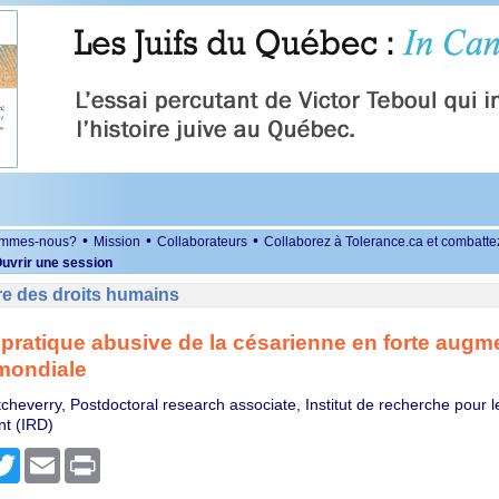
•
•
•
ommes-nous?
Mission
Collaborateurs
Collaborez à Tolerance.ca et combatte
uvrir une session
re des droits humains
a pratique abusive de la césarienne en forte augm
 mondiale
cheverry, Postdoctoral research associate, Institut de recherche pour l
t (IRD)
r
cebook
Twitter
Email
Print