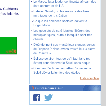
~
Le Maroc, futur leader continental africain des
data centers et de l’IA
, s’intéresse
~
L’atelier Nawak, ou les ressorts des lieux
lus éclairée.
mythiques de la création
~
Ce que les sciences sociales doivent à
Edgar Morin
~
Les gobelets de café jetables libèrent des
microplastiques, surtout lorsqu’ils sont très
chauds
~
D’où viennent ces mystérieux signaux venus
de l’espace ? Nous avons trouvé leur « pierre
de Rosette »
~
Éclipse solaire : tout ce qu’il faut faire (et
éviter) pour observer le Soleil sans risque
~
Comment l’éclipse permettra d’observer le
Soleil dévier la lumière des étoiles
Liste complète
Suivez-nous sur ...