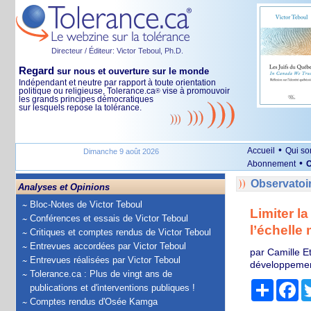
Directeur / Éditeur: Victor Teboul, Ph.D.
Regard
sur nous et ouverture sur le monde
Indépendant et neutre par rapport à toute orientation
politique ou religieuse, Tolerance.ca
vise à promouvoir
®
les grands principes démocratiques
sur lesquels repose la tolérance.
•
Accueil
Qui s
Dimanche 9 août 2026
•
Abonnement
O
Observatoi
Analyses et Opinions
Bloc-Notes de Victor Teboul
Limiter l
Conférences et essais de Victor Teboul
l’échelle
Critiques et comptes rendus de Victor Teboul
Entrevues accordées par Victor Teboul
par Camille Et
Entrevues réalisées par Victor Teboul
développemen
Tolerance.ca : Plus de vingt ans de
Partage
Fa
publications et d'interventions publiques !
Comptes rendus d'Osée Kamga