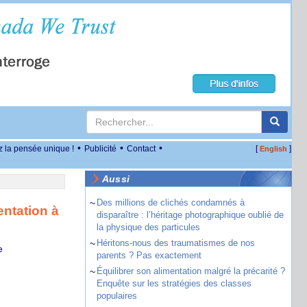
•
•
•
z la pensée unique !
Publicité
Contact
[
]
English
Aussi
~
Des millions de clichés condamnés à
entation à
disparaître : l’héritage photographique oublié de
la physique des particules
~
Héritons-nous des traumatismes de nos
e
parents ? Pas exactement
~
Équilibrer son alimentation malgré la précarité ?
Enquête sur les stratégies des classes
populaires