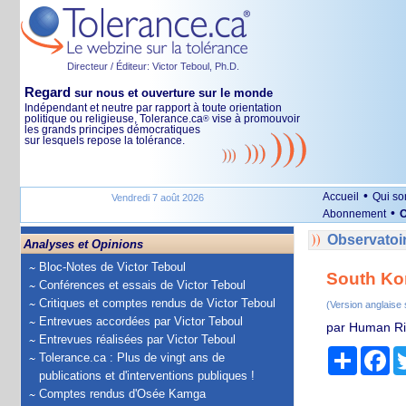
Directeur / Éditeur: Victor Teboul, Ph.D.
Regard
sur nous et ouverture sur le monde
Indépendant et neutre par rapport à toute orientation
politique ou religieuse, Tolerance.ca
vise à promouvoir
®
les grands principes démocratiques
sur lesquels repose la tolérance.
•
Accueil
Qui s
Vendredi 7 août 2026
•
Abonnement
O
Observatoir
Analyses et Opinions
Bloc-Notes de Victor Teboul
South Ko
Conférences et essais de Victor Teboul
Critiques et comptes rendus de Victor Teboul
(Version anglaise
Entrevues accordées par Victor Teboul
par Human Ri
Entrevues réalisées par Victor Teboul
Partage
Fa
Tolerance.ca : Plus de vingt ans de
publications et d'interventions publiques !
Comptes rendus d'Osée Kamga