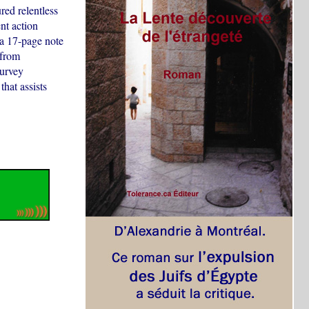
ed relentless
nt action
a 17-page note
 from
survey
hat assists