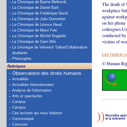
La Chronique de Bjarne Melkevik
The death of 
La Chronique de Daniel Baril
workplace bull
La Chronique de Frédérique David
against workp
La Chronique de Julie Dumontier
on her phone 
La Chronique de Léonce Naud
colleagues.Un
La Chronique de Masri Feki
conducted by 
La Chronique de Michel Rogalski
victims of wo
La Chronique de Sami Bibi
La chronique de Véronick Talbot/Collaboration
étudiante
Lire l'article 
Philosophie
© Human Rig
Rubriques
Observatoire des droits humains
Actualités
Actualités Internationales
Analyse de l'information
Arts et spectacles
Campus
Campus
Ces lectures qui nous habitent
Communiqué
Concours