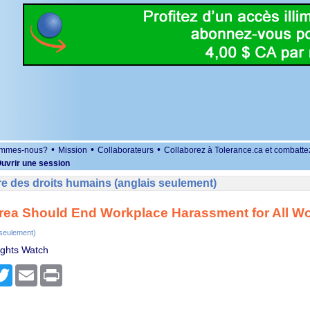
•
•
•
ommes-nous?
Mission
Collaborateurs
Collaborez à Tolerance.ca et combatte
uvrir une session
e des droits humains (anglais seulement)
rea Should End Workplace Harassment for All W
 seulement)
ghts Watch
r
cebook
Twitter
Email
Print