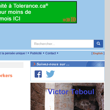
•
•
•
z la pensée unique !
Publicité
Contact
[
]
English
Suivez-nous sur ...
orkers