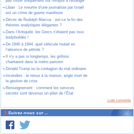
pas miser uniquement sur l'emploi à l'étranger
~
Liban : Le meurtre d’une journaliste par Israël
est un crime de guerre manifeste
~
Décès de Rudolph Marcus : est-ce la fin des
théories analytiques élégantes ?
~
Dans l’Antiquité, les Grecs n’étaient pas tous
bodybuildés !
~
De 1940 à 1944, quel véhicule roulait en
l’absence de pétrole ?
~
Il n’y a pas si longtemps, les grillons
chantaient dans le métro parisien
~
Donald Trump ou la contagion du mal ordinaire
~
Incendies : le retour à la maison, angle mort de
la gestion de crise
~
Renseignement : comment les services
secrets sont devenus un pilier de l’État
Liste complète
Suivez-nous sur ...