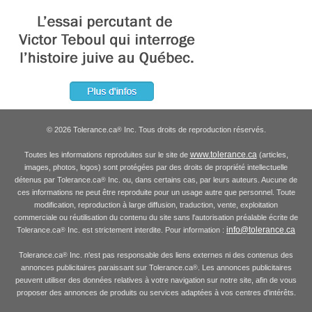
© 2026 Tolerance.ca
Inc. Tous droits de reproduction réservés.
®
www.tolerance.ca
Toutes les informations reproduites sur le site de
(articles,
images, photos, logos) sont protégées par des droits de propriété intellectuelle
détenus par Tolerance.ca
Inc. ou, dans certains cas, par leurs auteurs. Aucune de
®
ces informations ne peut être reproduite pour un usage autre que personnel. Toute
modification, reproduction à large diffusion, traduction, vente, exploitation
commerciale ou réutilisation du contenu du site sans l'autorisation préalable écrite de
info@tolerance.ca
Tolerance.ca
Inc. est strictement interdite. Pour information :
®
Tolerance.ca
Inc. n'est pas responsable des liens externes ni des contenus des
®
annonces publicitaires paraissant sur Tolerance.ca
. Les annonces publicitaires
®
peuvent utiliser des données relatives à votre navigation sur notre site, afin de vous
proposer des annonces de produits ou services adaptées à vos centres d'intérêts.