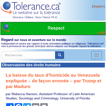
[
]
English
Directeur / Éditeur: Victor Teboul, Ph.D.
Regard
sur nous et ouverture sur le monde
Indépendant et neutre par rapport à toute orientation politique ou religieuse, Tolerance.ca
®
vise à promouvoir les grands principes démocratiques sur lesquels repose la tolérance.
Toggl
naviga
Observatoire des droits humains
La baisse du taux d’homicide au Venezuela
expliquée – de façon erronée – par Trump et
par Maduro
par Rebecca Hanson, Assistant Professor of Latin American
Studies, Sociology and Criminology, University of Florida
Partager
Facebook
Twitter
Email
Print