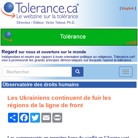
[
]
English
Directeur / Éditeur: Victor Teboul, Ph.D.
Regard
sur nous et ouverture sur le monde
Indépendant et neutre par rapport à toute orientation politique ou religieuse, Tolerance.ca
®
vise à promouvoir les grands principes démocratiques sur lesquels repose la tolérance.
Toggl
naviga
Observatoire des droits humains
Les Ukrainiens continuent de fuir les
régions de la ligne de front
Partager
Facebook
Twitter
Email
Print
Les communautés en première ligne du conflit en Ukraine sont