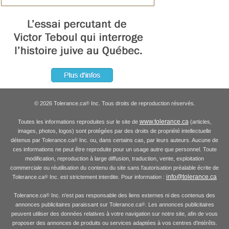
© 2026 Tolerance.ca
Inc. Tous droits de reproduction réservés.
®
www.tolerance.ca
Toutes les informations reproduites sur le site de
(articles,
images, photos, logos) sont protégées par des droits de propriété intellectuelle
détenus par Tolerance.ca
Inc. ou, dans certains cas, par leurs auteurs. Aucune de
®
ces informations ne peut être reproduite pour un usage autre que personnel. Toute
modification, reproduction à large diffusion, traduction, vente, exploitation
commerciale ou réutilisation du contenu du site sans l'autorisation préalable écrite de
info@tolerance.ca
Tolerance.ca
Inc. est strictement interdite. Pour information :
®
Tolerance.ca
Inc. n'est pas responsable des liens externes ni des contenus des
®
annonces publicitaires paraissant sur Tolerance.ca
. Les annonces publicitaires
®
peuvent utiliser des données relatives à votre navigation sur notre site, afin de vous
proposer des annonces de produits ou services adaptées à vos centres d'intérêts.