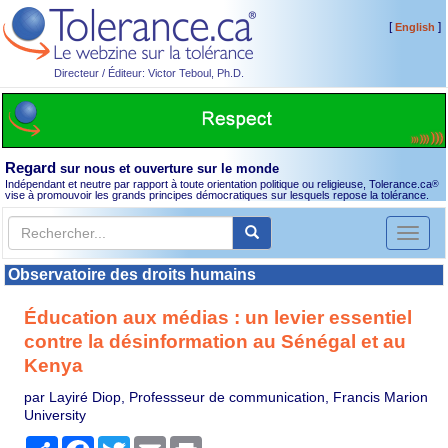
[
]
English
Directeur / Éditeur: Victor Teboul, Ph.D.
Regard
sur nous et ouverture sur le monde
Indépendant et neutre par rapport à toute orientation politique ou religieuse, Tolerance.ca
®
vise à promouvoir les grands principes démocratiques sur lesquels repose la tolérance.
Toggl
naviga
Observatoire des droits humains
Éducation aux médias : un levier essentiel
contre la désinformation au Sénégal et au
Kenya
par Layiré Diop, Professseur de communication, Francis Marion
University
Partager
Facebook
Twitter
Email
Print