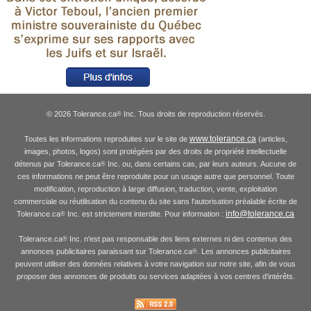
© 2026 Tolerance.ca
Inc. Tous droits de reproduction réservés.
®
www.tolerance.ca
Toutes les informations reproduites sur le site de
(articles,
images, photos, logos) sont protégées par des droits de propriété intellectuelle
détenus par Tolerance.ca
Inc. ou, dans certains cas, par leurs auteurs. Aucune de
®
ces informations ne peut être reproduite pour un usage autre que personnel. Toute
modification, reproduction à large diffusion, traduction, vente, exploitation
commerciale ou réutilisation du contenu du site sans l'autorisation préalable écrite de
info@tolerance.ca
Tolerance.ca
Inc. est strictement interdite. Pour information :
®
Tolerance.ca
Inc. n'est pas responsable des liens externes ni des contenus des
®
annonces publicitaires paraissant sur Tolerance.ca
. Les annonces publicitaires
®
peuvent utiliser des données relatives à votre navigation sur notre site, afin de vous
proposer des annonces de produits ou services adaptées à vos centres d'intérêts.