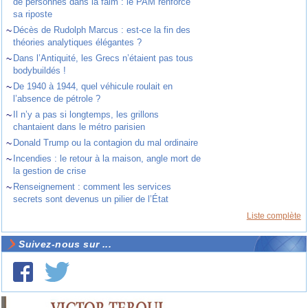
de personnes dans la faim : le PAM renforce
sa riposte
~
Décès de Rudolph Marcus : est-ce la fin des
théories analytiques élégantes ?
~
Dans l’Antiquité, les Grecs n’étaient pas tous
bodybuildés !
~
De 1940 à 1944, quel véhicule roulait en
l’absence de pétrole ?
~
Il n’y a pas si longtemps, les grillons
chantaient dans le métro parisien
~
Donald Trump ou la contagion du mal ordinaire
~
Incendies : le retour à la maison, angle mort de
la gestion de crise
~
Renseignement : comment les services
secrets sont devenus un pilier de l’État
Liste complète
Suivez-nous sur ...