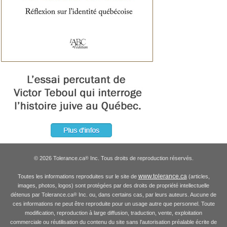
© 2026 Tolerance.ca
Inc. Tous droits de reproduction réservés.
®
www.tolerance.ca
Toutes les informations reproduites sur le site de
(articles,
images, photos, logos) sont protégées par des droits de propriété intellectuelle
détenus par Tolerance.ca
Inc. ou, dans certains cas, par leurs auteurs. Aucune de
®
ces informations ne peut être reproduite pour un usage autre que personnel. Toute
modification, reproduction à large diffusion, traduction, vente, exploitation
commerciale ou réutilisation du contenu du site sans l'autorisation préalable écrite de